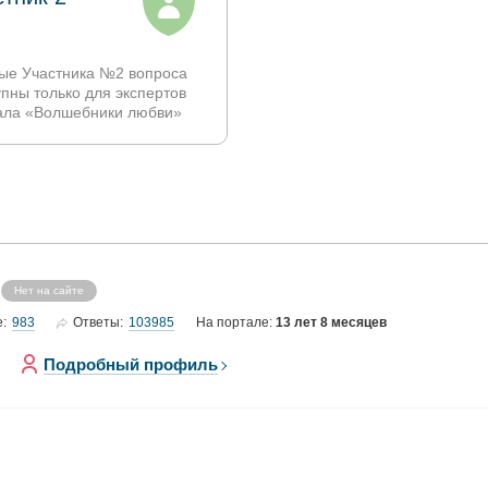
ые Участника №2 вопроса
упны только для экспертов
ала «Волшебники любви»
Нет на сайте
983
103985
е:
Ответы:
На портале:
13 лет 8 месяцев
Подробный профиль