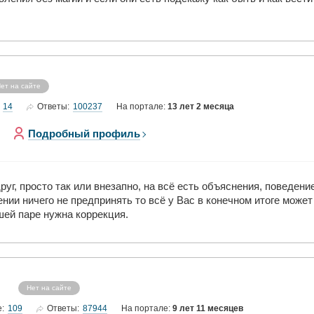
ет на сайте
14
100237
Ответы:
На портале:
13 лет 2 месяца
Подробный профиль
руг, просто так или внезапно, на всё есть объяснения, поведени
ении ничего не предпринять то всё у Вас в конечном итоге може
шей паре нужна коррекция.
Нет на сайте
109
87944
е:
Ответы:
На портале:
9 лет 11 месяцев