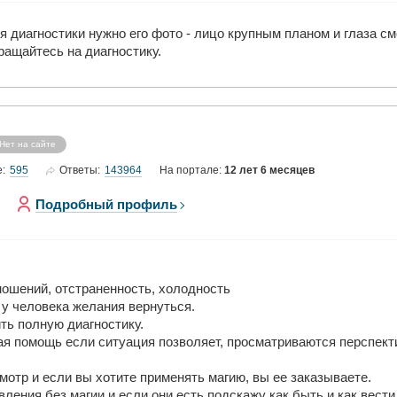
 диагностики нужно его фото - лицо крупным планом и глаза см
ащайтесь на диагностику.
Нет на сайте
595
143964
е:
Ответы:
На портале:
12 лет 6 месяцев
Подробный профиль
ношений, отстраненность, холодность
у человека желания вернуться.
ть полную диагностику.
ая помощь если ситуация позволяет, просматриваются перспекти
мотр и если вы хотите применять магию, вы ее заказываете.
ления без магии и если они есть подскажу как быть и как вести