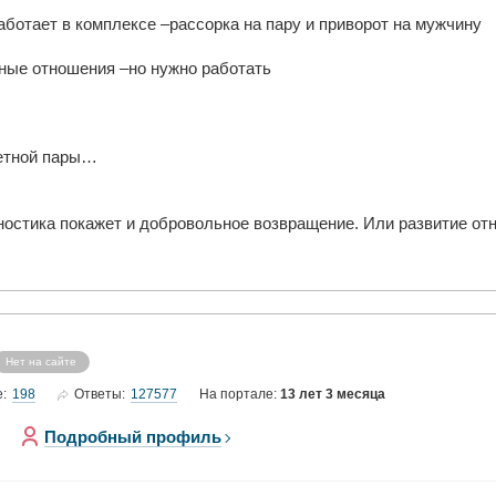
работает в комплексе –рассорка на пару и приворот на мужчину
ные отношения –но нужно работать
ретной пары…
гностика покажет и добровольное возвращение. Или развитие от
Нет на сайте
198
127577
е:
Ответы:
На портале:
13 лет 3 месяца
Подробный профиль