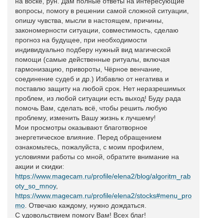
на воске, рун. Дам полные ответы на интересующие
вопросы, помогу в решении самой сложной ситуации,
опишу чувства, мысли в настоящем, причины,
закономерности ситуации, совместимость, сделаю
прогноз на будущее, при необходимости
индивидуально подберу нужный вид магической
помощи (самые действенные ритуалы, включая
гармонизацию, привороты, Чёрное венчание,
соединение судеб и др.) Избавлю от негатива и
поставлю защиту на любой срок. Нет неразрешимых
проблем, из любой ситуации есть выход! Буду рада
помочь Вам, сделать всё, чтобы решить любую
проблему, изменить Вашу жизнь к лучшему!
Мои просмотры оказывают благотворное
энергетическое влияние. Перед обращением
ознакомьтесь, пожалуйста, с моим профилем,
условиями работы со мной, обратите внимание на
акции и скидки:
https://www.magecam.ru/profile/elena2/blog/algoritm_rab
oty_so_mnoy
,
https://www.magecam.ru/profile/elena2/stocks#menu_pro
mo
. Отвечаю каждому, нужно дождаться.
С удовольствием помогу Вам! Всех благ!