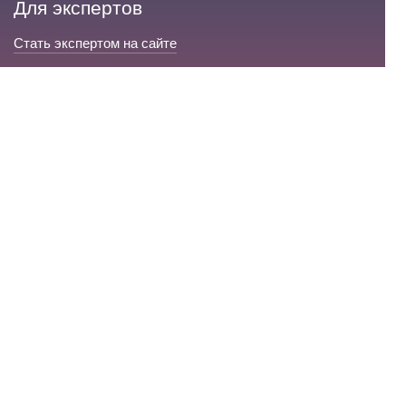
Для экспертов
Стать экспертом на сайте
Сервис и помощь
Справка по сайту
Техническая поддержка
Портал любовной магии
© 2008-2026 «Волшебники любви»
Портал любовной магии.
Все права защищены.