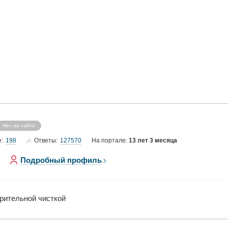
Нет на сайте
198
127570
е:
Ответы:
На портале:
13 лет 3 месяца
Подробный профиль
арительной чисткой