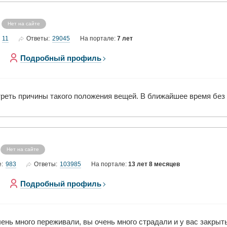
Нет на сайте
11
29045
Ответы:
На портале:
7 лет
Подробный профиль
реть причины такого положения вещей. В ближайшее время без
Нет на сайте
983
103985
е:
Ответы:
На портале:
13 лет 8 месяцев
Подробный профиль
чень много переживали, вы очень много страдали и у вас закры