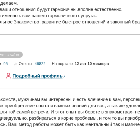
сделаем.
 ваши отношения будут гармоничны.вполне естественно.
 именно к вам вашего гармоничного супруга..
ильное Знакомство ,развитие быстрое отношений и законный бра
Нет на сайте
95
46822
е:
Ответы:
На портале:
12 лет 10 месяцев
Подробный профиль
комств, мужчинам вы интересны и есть влечение к вам, перспек
как приобретение опыта и важных знаний для вас, а так же удов
м для той самой встречи. И этот опыт вы берете в знакомствах-
видуально, разбираться в корне проблемы, и том то вы приобре
сь. Ваш метод работы может быть как ментальный так и магиче