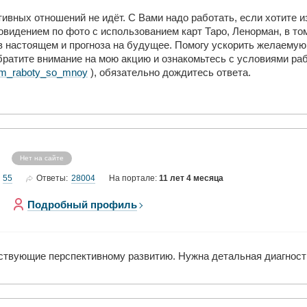
тивных отношений не идёт. С Вами надо работать, если хотите 
овидением по фото с использованием карт Таро, Ленорман, в то
в настоящем и прогноза на будущее. Помогу ускорить желаемую
ратите внимание на мою акцию и ознакомьтесь с условиями раб
ritm_raboty_so_mnoy
), обязательно дождитесь ответа.
Нет на сайте
55
28004
Ответы:
На портале:
11 лет 4 месяца
Подробный профиль
тствующие перспективному развитию. Нужна детальная диагности