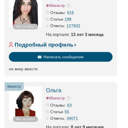
Магистр
615
Отзывы:
198
Статьи
127602
Ответы:
Нет на сайте
На портале:
13 лет 3 месяца
Подробный профиль
Написать сообщение
не вижу вместе
Магистр
Ольга
Магистр
63
Отзывы:
55
Статьи
34071
Ответы:
Нет на сайте
На портале:
8 лет 9 месяцев