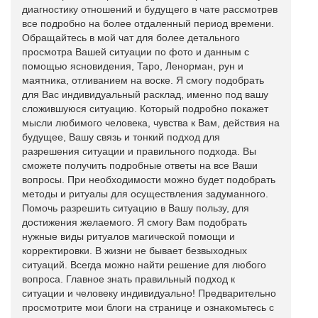
диагностику отношений и будущего в чате рассмотрев
все подробно на более отдаленный период времени.
Обращайтесь в мой чат для более детального
просмотра Вашей ситуации по фото и данным с
помощью ясновидения, Таро, Ленорман, рун и
маятника, отливанием на воске. Я смогу подобрать
для Вас индивидуальный расклад, именно под вашу
сложившуюся ситуацию. Который подробно покажет
мысли любимого человека, чувства к Вам, действия на
будущее, Вашу связь и тонкий подход для
разрешения ситуации и правильного подхода. Вы
сможете получить подробные ответы на все Ваши
вопросы. При необходимости можно будет подобрать
методы и ритуалы для осуществления задуманного.
Помочь разрешить ситуацию в Вашу пользу, для
достижения желаемого. Я смогу Вам подобрать
нужные виды ритуалов магической помощи и
корректировки. В жизни не бывает безвыходных
ситуаций. Всегда можно найти решение для любого
вопроса. Главное знать правильный подход к
ситуации и человеку индивидуально! Предварительно
просмотрите мои блоги на странице и ознакомьтесь с