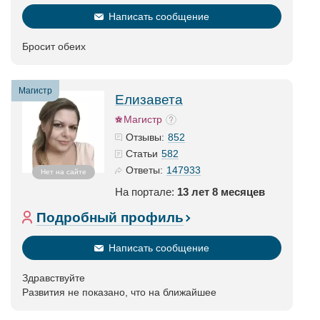
Написать сообщение
Бросит обеих
Магистр
Елизавета
Магистр
852
Отзывы:
582
Статьи
147933
Ответы:
Нет на сайте
На портале:
13 лет 8 месяцев
Подробный профиль
Написать сообщение
Здравствуйте
Развития не показано, что на ближайшее