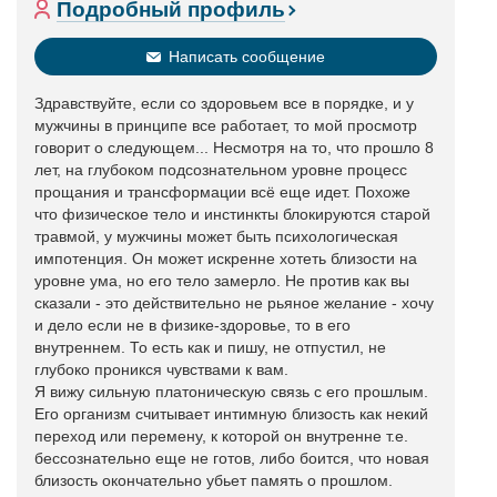
Подробный профиль
Написать сообщение
Здравствуйте, если со здоровьем все в порядке, и у
мужчины в принципе все работает, то мой просмотр
говорит о следующем... Несмотря на то, что прошло 8
лет, на глубоком подсознательном уровне процесс
прощания и трансформации всё еще идет. Похоже
что физическое тело и инстинкты блокируются старой
травмой, у мужчины может быть психологическая
импотенция. Он может искренне хотеть близости на
уровне ума, но его тело замерло. Не против как вы
сказали - это действительно не рьяное желание - хочу
и дело если не в физике-здоровье, то в его
внутреннем. То есть как и пишу, не отпустил, не
глубоко проникся чувствами к вам.
Я вижу сильную платоническую связь с его прошлым.
Его организм считывает интимную близость как некий
переход или перемену, к которой он внутренне т.е.
бессознательно еще не готов, либо боится, что новая
близость окончательно убьет память о прошлом.