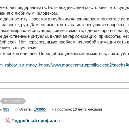
чего не предпринимать. Есть воздействие со стороны, это суще
шения с любимым человеком.
 диагностику - просмотр глубоким ясновидением по фото с исп
 на воске, рун. Дам полные ответы на интересующие вопросы, 
закономерности ситуации, совместимость, сделаю прогноз на б
 действенные ритуалы, включая гармонизацию, привороты, Чёрн
бой срок. Нет неразрешимых проблем, из любой ситуации есть в
 жизнь к лучшему!
етическое влияние. Перед обращением ознакомьтесь, пожалуйст
ritm_raboty_so_mnoy
,
https://www.magecam.ru/profile/elena2/stock
Нет на сайте
983
103985
е:
Ответы:
На портале:
13 лет 8 месяцев
Подробный профиль