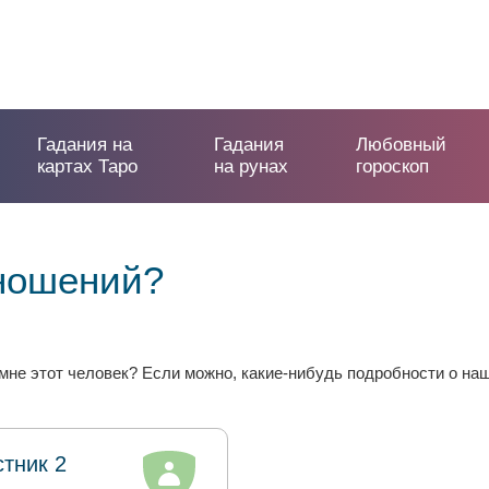
Гадания на
Гадания
Любовный
картах Таро
на рунах
гороскоп
тношений?
мне этот человек? Если можно, какие-нибудь подробности о на
стник 2