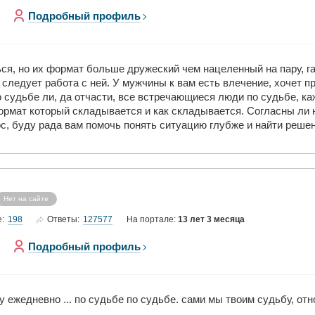
Подробный профиль
ся, но их формат больше дружеский чем нацеленный на пару, г
ледует работа с ней. У мужчины к вам есть влечение, хочет про
по судьбе ли, да отчасти, все встречающиеся люди по судьбе, 
формат который складывается и как складывается. Согласны ли н
ос, буду рада вам помочь понять ситуацию глубже и найти реш
Нет на сайте
198
127577
е:
Ответы:
На портале:
13 лет 3 месяца
Подробный профиль
шу ежедневно ... по судьбе по судьбе. сами мы твоим судьбу, о