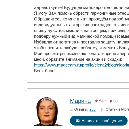
Здравствуйте! Будущее маловероятно, если ни
Я могу Вам помочь обрести гармоничные отно
Обращайтесь ко мне в чат, проведём подробную
индивидуальных авторских раскладов, отливок
опишу чувства, мысли в настоящем, причины, 
подберу нужный вид магической помощи (самые
Избавлю от негатива и поставлю защиту на лю
чтобы решить любую проблему, изменить Вашу
Мои просмотры оказывают благотворное энерг
мной, обратите внимание на акции и скидки:
https://www.magecam.ru/profile/elena2/blog/algo
Всех благ!
Марина
Магистр
256
Отзывы:
Статьи
в блог
Написать сообщение