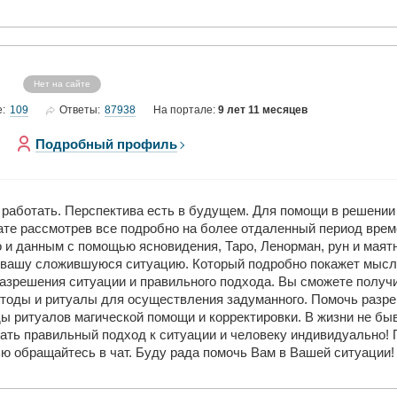
Нет на сайте
109
87938
е:
Ответы:
На портале:
9 лет 11 месяцев
Подробный профиль
о работать. Перспектива есть в будущем. Для помощи в решен
ате рассмотрев все подробно на более отдаленный период врем
 и данным с помощью ясновидения, Таро, Ленорман, рун и маятн
 вашу сложившуюся ситуацию. Который подробно покажет мысли
разрешения ситуации и правильного подхода. Вы сможете получ
тоды и ритуалы для осуществления задуманного. Помочь разре
ы ритуалов магической помощи и корректировки. В жизни не бы
нать правильный подход к ситуации и человеку индивидуально!
ью обращайтесь в чат. Буду рада помочь Вам в Вашей ситуации!