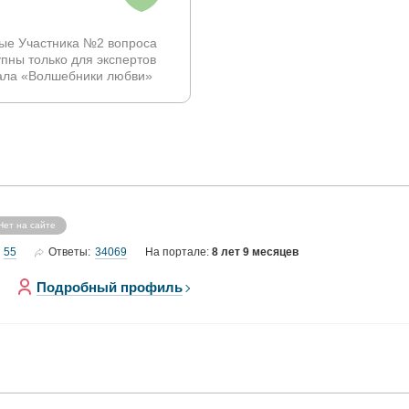
ые Участника №2 вопроса
упны только для экспертов
ала «Волшебники любви»
Нет на сайте
55
34069
Ответы:
На портале:
8 лет 9 месяцев
Подробный профиль