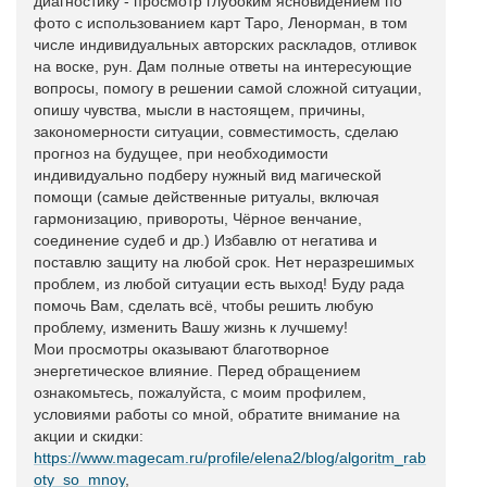
диагностику - просмотр глубоким ясновидением по
фото с использованием карт Таро, Ленорман, в том
числе индивидуальных авторских раскладов, отливок
на воске, рун. Дам полные ответы на интересующие
вопросы, помогу в решении самой сложной ситуации,
опишу чувства, мысли в настоящем, причины,
закономерности ситуации, совместимость, сделаю
прогноз на будущее, при необходимости
индивидуально подберу нужный вид магической
помощи (самые действенные ритуалы, включая
гармонизацию, привороты, Чёрное венчание,
соединение судеб и др.) Избавлю от негатива и
поставлю защиту на любой срок. Нет неразрешимых
проблем, из любой ситуации есть выход! Буду рада
помочь Вам, сделать всё, чтобы решить любую
проблему, изменить Вашу жизнь к лучшему!
Мои просмотры оказывают благотворное
энергетическое влияние. Перед обращением
ознакомьтесь, пожалуйста, с моим профилем,
условиями работы со мной, обратите внимание на
акции и скидки:
https://www.magecam.ru/profile/elena2/blog/algoritm_rab
oty_so_mnoy
,