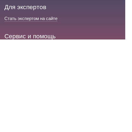
Для экспертов
Стать экспертом на сайте
Сервис и помощь
Справка по сайту
Техническая поддержка
Портал любовной магии
© 2008-2026 «Волшебники любви»
Портал любовной магии.
Все права защищены.