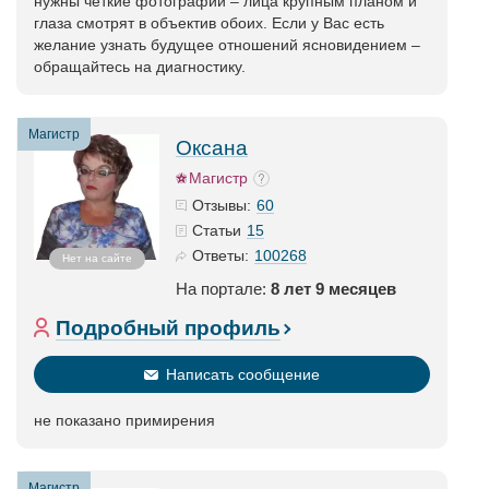
нужны четкие фотографии – лица крупным планом и
глаза смотрят в объектив обоих. Если у Вас есть
желание узнать будущее отношений ясновидением –
обращайтесь на диагностику.
Магистр
Оксана
Магистр
60
Отзывы:
15
Статьи
100268
Ответы:
Нет на сайте
На портале:
8 лет 9 месяцев
Подробный профиль
Написать сообщение
не показано примирения
Магистр