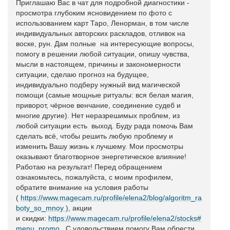
Приглашаю Вас в чат для подробной диагностики -
просмотра глубоким ясновидением по фото с
использованием карт Таро, Ленорман, в том числе
индивидуальных авторских раскладов, отливок на
воске, рун. Дам полные на интересующие вопросы,
помогу в решении любой ситуации, опишу чувства,
мысли в настоящем, причины и закономерности
ситуации, сделаю прогноз на будущее,
индивидуально подберу нужный вид магической
помощи (самые мощные ритуалы: вся белая магия,
приворот, чёрное венчание, соединение судеб и
многие другие). Нет неразрешимых проблем, из
любой ситуации есть выход. Буду рада помочь Вам
сделать всё, чтобы решить любую проблему и
изменить Вашу жизнь к лучшему. Мои просмотры
оказывают благотворное энергетическое влияние!
Работаю на результат! Перед обращением
ознакомьтесь, пожалуйста, с моим профилем,
обратите внимание на условия работы
(
https://www.magecam.ru/profile/elena2/blog/algoritm_ra
boty_so_mnoy )
, акции
и скидки:
https://www.magecam.ru/profile/elena2/stocks#
menu_promo
. С удовольствием помогу Вам обрести