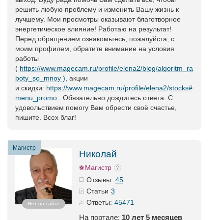
решить любую проблему и изменить Вашу жизнь к
лучшему. Мои просмотры оказывают благотворное
энергетическое влияние! Работаю на результат!
Перед обращением ознакомьтесь, пожалуйста, с
моим профилем, обратите внимание на условия
работы
(
https://www.magecam.ru/profile/elena2/blog/algoritm_ra
boty_so_mnoy )
, акции
и скидки:
https://www.magecam.ru/profile/elena2/stocks#
menu_promo
. Обязательно дождитесь ответа. С
удовольствием помогу Вам обрести своё счастье,
пишите. Всех благ!
Магистр
Николай
Магистр
45
Отзывы:
3
Статьи
45471
Ответы:
Нет на сайте
На портале:
10 лет 5 месяцев