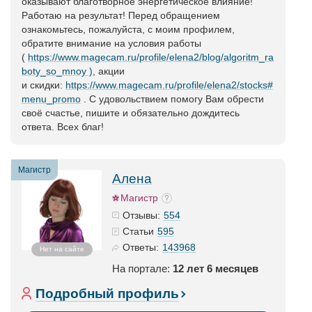
оказывают благотворное энергетическое влияние!
Работаю на результат! Перед обращением
ознакомьтесь, пожалуйста, с моим профилем,
обратите внимание на условия работы
(
https://www.magecam.ru/profile/elena2/blog/algoritm_ra
boty_so_mnoy )
, акции
и скидки:
https://www.magecam.ru/profile/elena2/stocks#
menu_promo
. С удовольствием помогу Вам обрести
своё счастье, пишите и обязательно дождитесь
ответа. Всех благ!
Магистр
Алена
Магистр
554
Отзывы:
595
Статьи
143968
Ответы:
Нет на сайте
На портале:
12 лет 6 месяцев
Подробный профиль