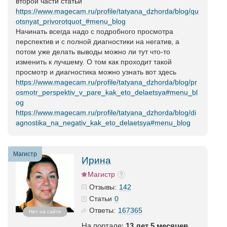
второй части статьи
https://www.magecam.ru/profile/tatyana_dzhorda/blog/qu
otsnyat_privorotquot_#menu_blog
Начинать всегда надо с подробного просмотра
перспектив и с полной диагностики на негатив, а
потом уже делать выводы можно ли тут что-то
изменить к лучшему. О том как проходит такой
просмотр и диагностика можно узнать вот здесь
https://www.magecam.ru/profile/tatyana_dzhorda/blog/pr
osmotr_perspektiv_v_pare_kak_eto_delaetsya#menu_bl
og
https://www.magecam.ru/profile/tatyana_dzhorda/blog/di
agnostika_na_negativ_kak_eto_delaetsya#menu_blog
Магистр
Ирина
Магистр
142
Отзывы:
0
Статьи
167365
Ответы:
Нет на сайте
На портале:
13 лет 5 месяцев