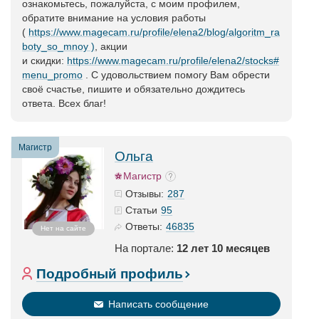
ознакомьтесь, пожалуйста, с моим профилем,
обратите внимание на условия работы
(
https://www.magecam.ru/profile/elena2/blog/algoritm_ra
boty_so_mnoy )
, акции
и скидки:
https://www.magecam.ru/profile/elena2/stocks#
menu_promo
. С удовольствием помогу Вам обрести
своё счастье, пишите и обязательно дождитесь
ответа. Всех благ!
Магистр
Ольга
Магистр
287
Отзывы:
95
Статьи
46835
Ответы:
Нет на сайте
На портале:
12 лет 10 месяцев
Подробный профиль
Написать сообщение