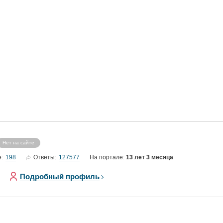
Нет на сайте
198
127577
е:
Ответы:
На портале:
13 лет 3 месяца
Подробный профиль