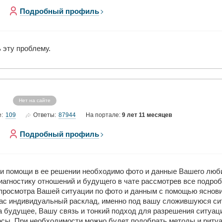
Подробный профиль
 эту проблему.
Нет на сайте
109
87944
е:
Ответы:
На портале:
9 лет 11 месяцев
Подробный профиль
 и помощи в ее решении необходимо фото и данные Вашего люб
агностику отношений и будущего в чате рассмотрев все подроб
просмотра Вашей ситуации по фото и данным с помощью ясновид
 Вас индивидуальный расклад, именно под вашу сложившуюся с
на будущее, Вашу связь и тонкий подход для разрешения ситуац
осы. При необходимости можно будет подобрать методы и риту