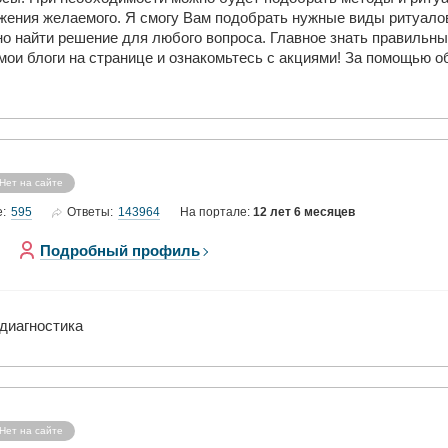
жения желаемого. Я смогу Вам подобрать нужные виды ритуалов
о найти решение для любого вопроса. Главное знать правильны
ои блоги на странице и ознакомьтесь с акциями! За помощью об
Нет на сайте
595
143964
е:
Ответы:
На портале:
12 лет 6 месяцев
Подробный профиль
диагностика
Нет на сайте