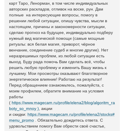
карт Таро, Ленорман, в том числе индивидуальных
авторских раскладов, отливок на воске, рун. Дам
полные на интересующие вопросы, помогу в
решении любой ситуации, опишу чувства, мысли в
настоящем, причины и закономерности ситуации,
сделаю прогноз на будущее, индивидуально подберу
нужный вид магической помощи (самые мощные
ритуалы: вся белая магия, приворот, чёрное
венчание, соединение судеб и многие другие). Нет
неразрешимых проблем, из любой ситуации есть
выход. Буду рада помочь Вам сделать всё, чтобы
решить любую проблему и изменить Вашу жизнь к
лучшему. Мои просмотры оказывают благотворное
энергетическое влияние! Работаю на результат!
Перед обращением ознакомьтесь, пожалуйста, с
моим профилем, обратите внимание на условия
работы
(
https://www.magecam.ru/profile/elena2/blog/algoritm_ra
boty_so_mnoy )
, акции
и скидки:
https://www.magecam.ru/profile/elena2/stocks#
menu_promo
. Обязательно дождитесь ответа. С
удовольствием помогу Вам обрести своё счастье,