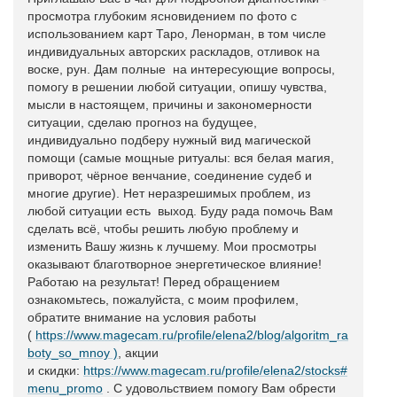
просмотра глубоким ясновидением по фото с
использованием карт Таро, Ленорман, в том числе
индивидуальных авторских раскладов, отливок на
воске, рун. Дам полные на интересующие вопросы,
помогу в решении любой ситуации, опишу чувства,
мысли в настоящем, причины и закономерности
ситуации, сделаю прогноз на будущее,
индивидуально подберу нужный вид магической
помощи (самые мощные ритуалы: вся белая магия,
приворот, чёрное венчание, соединение судеб и
многие другие). Нет неразрешимых проблем, из
любой ситуации есть выход. Буду рада помочь Вам
сделать всё, чтобы решить любую проблему и
изменить Вашу жизнь к лучшему. Мои просмотры
оказывают благотворное энергетическое влияние!
Работаю на результат! Перед обращением
ознакомьтесь, пожалуйста, с моим профилем,
обратите внимание на условия работы
(
https://www.magecam.ru/profile/elena2/blog/algoritm_ra
boty_so_mnoy )
, акции
и скидки:
https://www.magecam.ru/profile/elena2/stocks#
menu_promo
. С удовольствием помогу Вам обрести