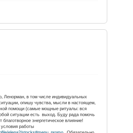
о, Ленорман, в том числе индивидуальных
ситуации, опишу чувства, мысли в настоящем,
ской помощи (самые мощные ритуалы: вся
любой ситуации есть выход. Буду рада помочь
 благотворное энергетическое влияние!
а условия работы
ofile/elena2/stocks#menu_promo
. Обязательно