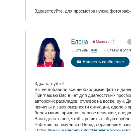
Здравствуйте, для просмотра нужна фотография
Елена
Магистр
948
Отзывы:
Статьи
в блог
Написать сообщение
Здравствуйте!
Вы не добавили все необходимые фото и данны
Приглашаю Вас в чат для диагностики - просм
авторских раскладов, отливок на воске, рун.
причины и закономерности ситуации, сделаю 
белая магия, приворот, чёрное венчание, соед
Вам сделать всё, чтобы решить любую проблем
Работаю на результат! Перед обращением озна
(
https://www.magecam.ru/profile/elena2/blog/alg