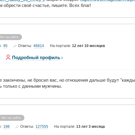
 обрести своё счастье, пишите. Всех благ!
Нет на сайте
95
46814
е:
Ответы:
На портале:
12 лет 10 месяцев
Подробный профиль
е закончены, не бросил вас, но отношения дальше будут "каждый
ть только с данными мужчины.
Нет на сайте
198
127555
е:
Ответы:
На портале:
13 лет 3 месяца