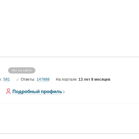
Нет на сайте
581
147888
е:
Ответы:
На портале:
13 лет 8 месяцев
Подробный профиль