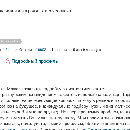
, имя и дата рожд. этого человека.
Нет на сайте
121
118802
е:
Ответы:
На портале:
9 лет 9 месяцев
Подробный профиль
е. Можете заказать подробную диагностику в чате.
отра глубоким ясновидением по фото с использованием карт Тар
 Дам полные на интересующие вопросы, помогу в решении любой 
прогноз на будущее, индивидуально подберу нужный вид магиче
инение судеб и многие другие). Нет неразрешимых проблем, из 
у и изменить Вашу жизнь к лучшему. Мои просмотры оказывают
комьтесь, пожалуйста, с моим профилем, обратите внимание н
oritm_raboty_so_mnoy )
, акции и скидки:
https://www.magecam.ru/pr