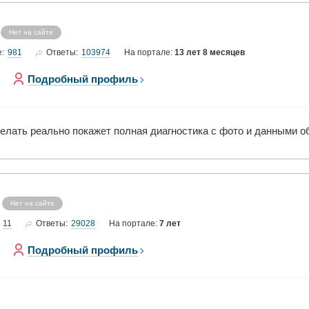
Нет на сайте
981
103974
е:
Ответы:
На портале:
13 лет 8 месяцев
Подробный профиль
делать реально покажет полная диагностика с фото и данными о
Нет на сайте
11
29028
Ответы:
На портале:
7 лет
Подробный профиль