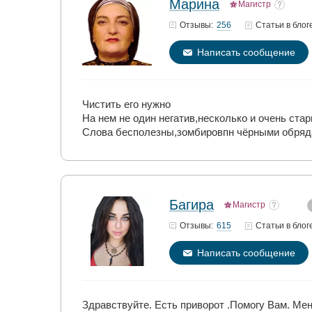
Марина
Магистр
256
Отзывы:
Статьи
в блог
Написать сообщение
Чистить его нужно
На нем не один негатив,несколько и очень ста
Слова бесполезны,зомбировпн чёрными обря
Багира
Магистр
615
Отзывы:
Статьи
в блог
Написать сообщение
Здравствуйте. Есть приворот .Помогу Вам. Ме