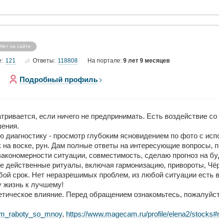
Нет на сайте
121
118808
е:
Ответы:
На портале:
9 лет 9 месяцев
Подробный профиль
ривается, если ничего не предпринимать. Есть воздействие со
шения.
 диагностику - просмотр глубоким ясновидением по фото с исп
 на воске, рун. Дам полные ответы на интересующие вопросы, 
закономерности ситуации, совместимость, сделаю прогноз на б
 действенные ритуалы, включая гармонизацию, привороты, Чёрн
бой срок. Нет неразрешимых проблем, из любой ситуации есть в
 жизнь к лучшему!
етическое влияние. Перед обращением ознакомьтесь, пожалуйст
ritm_raboty_so_mnoy
,
https://www.magecam.ru/profile/elena2/stock