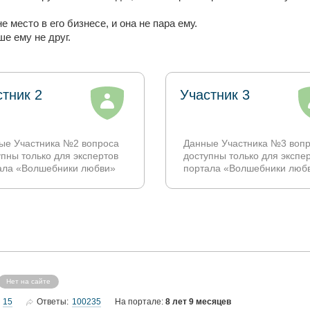
не место в его бизнесе, и она не пара ему.
ше ему не друг.
стник 2
Участник 3
ые Участника №2 вопроса
Данные Участника №3 воп
упны только для экспертов
доступны только для экспе
ала «Волшебники любви»
портала «Волшебники люб
Нет на сайте
15
100235
Ответы:
На портале:
8 лет 9 месяцев