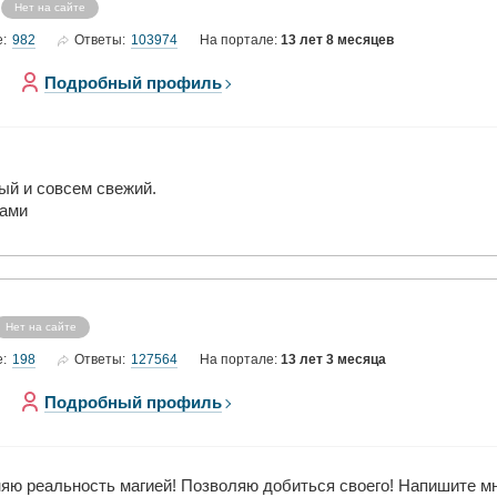
Нет на сайте
982
103974
е:
Ответы:
На портале:
13 лет 8 месяцев
Подробный профиль
рый и совсем свежий.
дами
Нет на сайте
198
127564
е:
Ответы:
На портале:
13 лет 3 месяца
Подробный профиль
няю реальность магией! Позволяю добиться своего! Напишите м