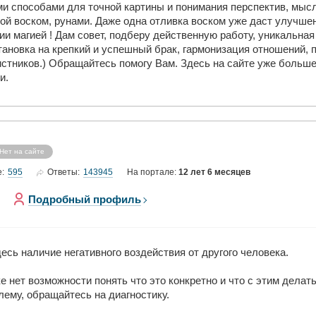
и способами для точной картины и понимания перспектив, мысли
кой воском, рунами. Даже одна отливка воском уже даст улучше
ии магией ! Дам совет, подберу действенную работу, уникальна
тановка на крепкий и успешный брак, гармонизация отношений, п
стников.) Обращайтесь помогу Вам. Здесь на сайте уже больше 1
и.
Нет на сайте
595
143945
е:
Ответы:
На портале:
12 лет 6 месяцев
Подробный профиль
есь наличие негативного воздействия от другого человека.
е нет возможности понять что это конкретно и что с этим делать
ему, обращайтесь на диагностику.