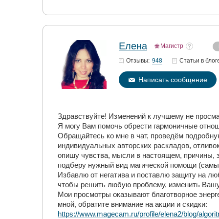
Елена
Магистр
948
Отзывы:
Статьи
в блог
Написать сообщение
Здравствуйте! Изменений к лучшему не просмат
Я могу Вам помочь обрести гармоничные отно
Обращайтесь ко мне в чат, проведём подробную
индивидуальных авторских раскладов, отливок
опишу чувства, мысли в настоящем, причины, 
подберу нужный вид магической помощи (самые
Избавлю от негатива и поставлю защиту на лю
чтобы решить любую проблему, изменить Вашу
Мои просмотры оказывают благотворное энерг
мной, обратите внимание на акции и скидки:
https://www.magecam.ru/profile/elena2/blog/algo