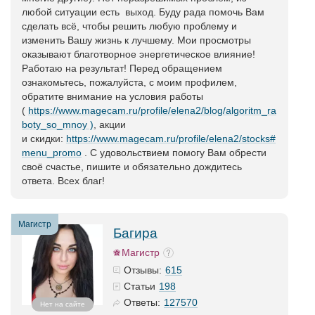
любой ситуации есть выход. Буду рада помочь Вам
сделать всё, чтобы решить любую проблему и
изменить Вашу жизнь к лучшему. Мои просмотры
оказывают благотворное энергетическое влияние!
Работаю на результат! Перед обращением
ознакомьтесь, пожалуйста, с моим профилем,
обратите внимание на условия работы
(
https://www.magecam.ru/profile/elena2/blog/algoritm_ra
boty_so_mnoy )
, акции
и скидки:
https://www.magecam.ru/profile/elena2/stocks#
menu_promo
. С удовольствием помогу Вам обрести
своё счастье, пишите и обязательно дождитесь
ответа. Всех благ!
Магистр
Багира
Магистр
615
Отзывы:
198
Статьи
127570
Ответы:
Нет на сайте