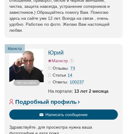
отношений, приворот, белое и чёрное венчание,
чистка, защита навсегда, устранение соперников и
завистников.) Обращайтесь помогу Вам. Помогаю
здесь на сайте уже 12 лет. Всегда на связи , очень
удобно. Работаю по фото. Желаю Вам настоящей
любви.
Магистр
Юрий
Магистр
73
Отзывы:
14
Статьи
100237
Ответы:
Нет на сайте
На портале:
13 лет 2 месяца
Подробный профиль
Написать сообщение
Здравствуйте. для просмотра нужна ваша
фотография и дата рожд.