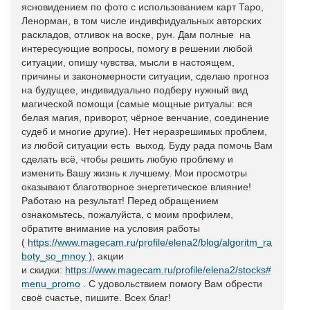
ясновидением по фото с использованием карт Таро,
Ленорман, в том числе индивфидуальных авторских
раскладов, отливок на воске, рун. Дам полные на
интересующие вопросы, помогу в решении любой
ситуации, опишу чувства, мысли в настоящем,
причины и закономерности ситуации, сделаю прогноз
на будущее, индивидуально подберу нужный вид
магической помощи (самые мощные ритуалы: вся
белая магия, приворот, чёрное венчание, соединение
судеб и многие другие). Нет неразрешимых проблем,
из любой ситуации есть выход. Буду рада помочь Вам
сделать всё, чтобы решить любую проблему и
изменить Вашу жизнь к лучшему. Мои просмотры
оказывают благотворное энергетическое влияние!
Работаю на результат! Перед обращением
ознакомьтесь, пожалуйста, с моим профилем,
обратите внимание на условия работы
(
https://www.magecam.ru/profile/elena2/blog/algoritm_ra
boty_so_mnoy )
, акции
и скидки:
https://www.magecam.ru/profile/elena2/stocks#
menu_promo
. С удовольствием помогу Вам обрести
своё счастье, пишите. Всех благ!