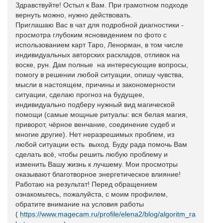
Здравствуйте! Остыл к Вам. При грамотном подходе
вернуть можно, нужно действовать.
Приглашаю Вас в чат для подробной диагностики -
просмотра глубоким ясновидением по фото с
использованием карт Таро, Ленорман, в том числе
индивидуальных авторских раскладов, отливок на
воске, рун. Дам полные на интересующие вопросы,
помогу в решении любой ситуации, опишу чувства,
мысли в настоящем, причины и закономерности
ситуации, сделаю прогноз на будущее,
индивидуально подберу нужный вид магической
помощи (самые мощные ритуалы: вся белая магия,
приворот, чёрное венчание, соединение судеб и
многие другие). Нет неразрешимых проблем, из
любой ситуации есть выход. Буду рада помочь Вам
сделать всё, чтобы решить любую проблему и
изменить Вашу жизнь к лучшему. Мои просмотры
оказывают благотворное энергетическое влияние!
Работаю на результат! Перед обращением
ознакомьтесь, пожалуйста, с моим профилем,
обратите внимание на условия работы
(
https://www.magecam.ru/profile/elena2/blog/algoritm_ra