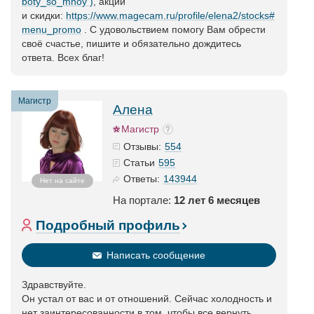
boty_so_mnoy )
, акции
и скидки:
https://www.magecam.ru/profile/elena2/stocks#
menu_promo
. С удовольствием помогу Вам обрести
своё счастье, пишите и обязательно дождитесь
ответа. Всех благ!
Магистр
Алена
Магистр
554
Отзывы:
595
Статьи
143944
Ответы:
Нет на сайте
На портале:
12 лет 6 месяцев
Подробный профиль
Написать сообщение
Здравствуйте.
Он устал от вас и от отношений. Сейчас холодность и
нет заинтересованности в том, чтобы все вернуть.