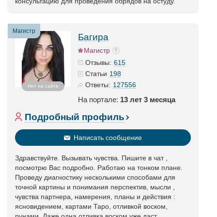
консультацию для проведения обрядов на остуду.
Магистр
Багира
Магистр
615
Отзывы:
198
Статьи
127556
Ответы:
Нет на сайте
На портале:
13 лет 3 месяца
Подробный профиль
Написать сообщение
Здравствуйте. Вызывать чувства. Пишите в чат ,
посмотрю Вас подробно. Работаю на тонком плане.
Проведу диагностику несколькими способами для
точной картины и понимания перспектив, мысли ,
чувства партнера, намерения, планы и действия :
ясновидением, картами Таро, отливкой воском,
рунами. Даже одна отливка воском уже даст