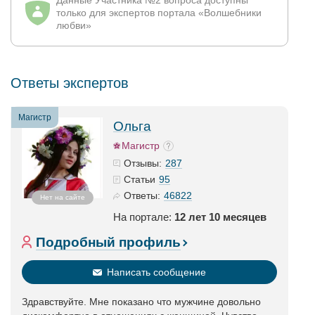
Данные Участника №2 вопроса доступны
только для экспертов портала «Волшебники
любви»
Ответы экспертов
Магистр
Ольга
Магистр
287
Отзывы:
95
Статьи
46822
Ответы:
Нет на сайте
На портале:
12 лет 10 месяцев
Подробный профиль
Написать сообщение
Здравствуйте. Мне показано что мужчине довольно