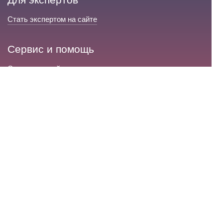
Стать экспертом на сайте
Сервис и помощь
Справка по сайту
Техническая поддержка
Портал любовной магии
© 2008-2026 «Волшебники любви»
Портал любовной магии.
Все права защищены.