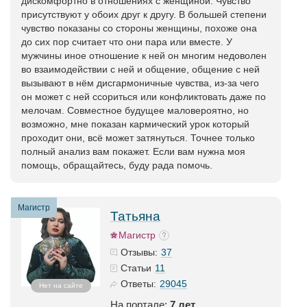
дискомфортно в отношениях с женщиной. Чувство
присутствуют у обоих друг к другу. В большей степени
чувство показаны со стороны женщины, похоже она
до сих пор считает что они пара или вместе. У
мужчины иное отношение к ней он многим недоволен
во взаимодействии с ней и общение, общение с ней
вызывают в нём дисгармоничные чувства, из-за чего
он может с ней ссориться или конфликтовать даже по
мелочам. Совместное будущее маловероятно, но
возможно, мне показан кармический урок который
проходит они, всё может затянуться. Точнее только
полный анализ вам покажет. Если вам нужна моя
помощь, обращайтесь, буду рада помочь.
Магистр
Татьяна
Магистр
37
Отзывы:
11
Статьи
29045
Ответы:
Нет на сайте
На портале:
7 лет