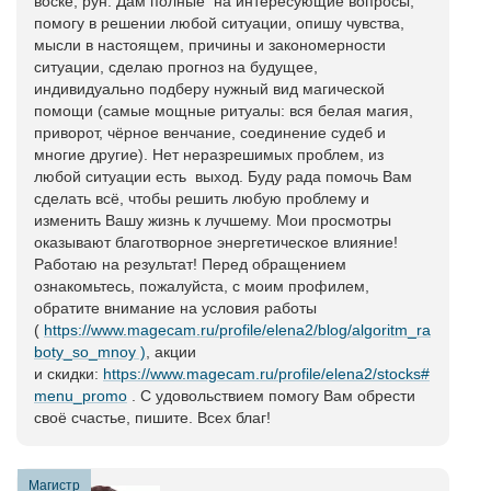
воске, рун. Дам полные на интересующие вопросы,
помогу в решении любой ситуации, опишу чувства,
мысли в настоящем, причины и закономерности
ситуации, сделаю прогноз на будущее,
индивидуально подберу нужный вид магической
помощи (самые мощные ритуалы: вся белая магия,
приворот, чёрное венчание, соединение судеб и
многие другие). Нет неразрешимых проблем, из
любой ситуации есть выход. Буду рада помочь Вам
сделать всё, чтобы решить любую проблему и
изменить Вашу жизнь к лучшему. Мои просмотры
оказывают благотворное энергетическое влияние!
Работаю на результат! Перед обращением
ознакомьтесь, пожалуйста, с моим профилем,
обратите внимание на условия работы
(
https://www.magecam.ru/profile/elena2/blog/algoritm_ra
boty_so_mnoy )
, акции
и скидки:
https://www.magecam.ru/profile/elena2/stocks#
menu_promo
. С удовольствием помогу Вам обрести
своё счастье, пишите. Всех благ!
Магистр