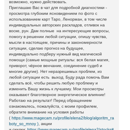
возможно, нужно действовать.
Приглашаю Вас в чат для подробной диагностики -
просмотра глубоким ясновидением по фото с
использованием карт Таро, Ленорман, в том числе
индивидуальных авторских раскладов, отливок на
воске, рун. Дам полные на интересующие вопросы,
помогу в решении любой ситуации, опишу чувства,
мысли в настоящем, причины и закономерности
ситуации, сделаю прогноз на будущее,
индивидуально подберу нужный вид магической
помощи (самые мощные ритуалы: вся белая магия,
приворот, чёрное венчание, соединение судеб и
многие другие). Нет неразрешимых проблем, из
любой ситуации есть выход. Буду рада помочь Вам
сделать всё, чтобы решить любую проблему и
изменить Вашу жизнь к лучшему. Мои просмотры
оказывают благотворное энергетическое влияние!
Работаю на результат! Перед обращением
ознакомьтесь, пожалуйста, с моим профилем,
обратите внимание на условия работы
(
https://www.magecam.ru/profile/elena2/blog/algoritm_ra
boty_so_mnoy )
, акции
и скидки:
https://www.magecam.ru/profile/elena2/stocks#