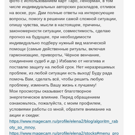
фото с использованием карт Таро, Ленорман, в том
числе индивидуальных авторских раскладов, отливок
на воске, рун. Дам полные ответы на интересующие
вопросы, помогу в решении самой сложной ситуации,
опишу чувства, мысли в настоящем, причины,
закономерности ситуации, совместимость, сделаю
прогноз на будущее, при необходимости
индивидуально подберу нужный вид магической
помощи (самые действенные ритуалы, включая
гармонизацию, привороты, Чёрное венчание,
соединение судеб и др.) Избавлю от негатива и
поставлю защиту на любой срок. Нет неразрешимых
проблем, из любой ситуации есть выход! Буду рада
помочь Вам, сделать всё, чтобы решить любую
проблему, изменить Вашу жизнь к лучшему!
Мои просмотры оказывают благотворное
энергетическое влияние. Перед обращением
ознакомьтесь, пожалуйста, с моим профилем,
условиями работы со мной, обратите внимание на
акции и скидки:
https://www.magecam.ru/profile/elena2/blog/algoritm_rab
oty_so_mnoy
,
https://www.magecam.ru/profile/elena2/stocks#menu_pro