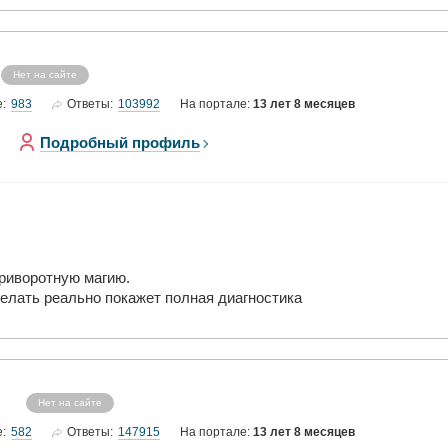
Нет на сайте
983
103992
е:
Ответы:
На портале:
13 лет 8 месяцев
Подробный профиль
приворотную магию.
делать реально покажет полная диагностика
Нет на сайте
582
147915
е:
Ответы:
На портале:
13 лет 8 месяцев