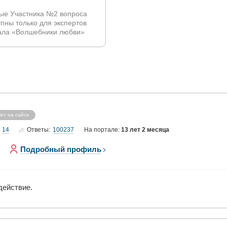
ые Участника №2 вопроса
упны только для экспертов
ала «Волшебники любви»
ет на сайте
14
100237
Ответы:
На портале:
13 лет 2 месяца
Подробный профиль
действие.