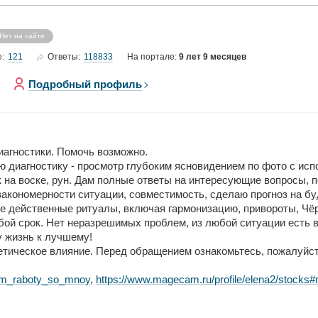
Нет на сайте
121
118833
е:
Ответы:
На портале:
9 лет 9 месяцев
Подробный профиль
иагностики. Помочь возможно.
 диагностику - просмотр глубоким ясновидением по фото с исп
 на воске, рун. Дам полные ответы на интересующие вопросы, 
закономерности ситуации, совместимость, сделаю прогноз на б
 действенные ритуалы, включая гармонизацию, привороты, Чёрн
бой срок. Нет неразрешимых проблем, из любой ситуации есть в
 жизнь к лучшему!
етическое влияние. Перед обращением ознакомьтесь, пожалуйст
ritm_raboty_so_mnoy
,
https://www.magecam.ru/profile/elena2/stock