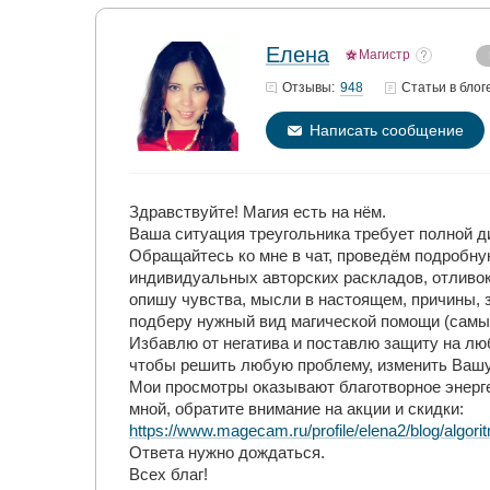
Елена
Магистр
948
Отзывы:
Статьи
в блог
Написать сообщение
Здравствуйте! Магия есть на нём.
Ваша ситуация треугольника требует полной д
Обращайтесь ко мне в чат, проведём подробную
индивидуальных авторских раскладов, отливок
опишу чувства, мысли в настоящем, причины, 
подберу нужный вид магической помощи (самые
Избавлю от негатива и поставлю защиту на лю
чтобы решить любую проблему, изменить Вашу
Мои просмотры оказывают благотворное энерг
мной, обратите внимание на акции и скидки:
https://www.magecam.ru/profile/elena2/blog/algo
Ответа нужно дождаться.
Всех благ!