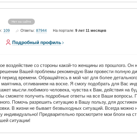
Нет на сайте
109
87944
е:
Ответы:
На портале:
9 лет 11 месяцев
Подробный профиль
ое воздействие со стороны какой-то женщины из прошлого. Он н
 в решении Вашей проблемы рекомендую Вам провести полную ди
 период времени. Обращайтесь в мой чат для более детальног
и маятника, отливанием на воске. Я смогу подобрать для Вас и
жет мысли любимого человека, чувства к Вам, действия на бу
 Вы сможете получить подробные ответы на все Ваши вопросы. 
ного. Помочь разрешить ситуацию в Вашу пользу, для достижен
овки. В жизни не бывает безвыходных ситуаций. Всегда можно 
ку индивидуально! Предварительно просмотрите мои блоги на с
ашей ситуации!