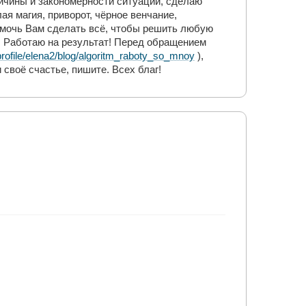
ичины и закономерности ситуации, сделаю
я магия, приворот, чёрное венчание,
омочь Вам сделать всё, чтобы решить любую
! Работаю на результат! Перед обращением
rofile/elena2/blog/algoritm_raboty_so_mnoy
),
 своё счастье, пишите. Всех благ!