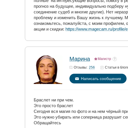
полные на интересующие вопросы, помогу в ре
прогноз на будущее, индивидуально подберу н
соединение судеб и многие другие). Нет нера
проблему и изменить Вашу жизнь к лучшему. М
ознакомьтесь, пожалуйста, с моим профилем, 
акции и скидки:
https://www.magecam.ru/profile
Марина
Магистр
256
Отзывы:
Статьи
в блог
Написать сообщение
Браслет ни при чем.
Это просто браслет
Сегодня вся магия по фото и на нем чёрный при
Это нужно убирать или соперница разрушит се
Обращайтесь