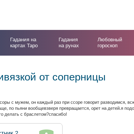
Гадания на
Гадания
Любовный
картах Таро
на рунах
гороскоп
ивязкой от соперницы
 ссоры с мужем, он каждый раз при ссоре говорит разводимся, 
аще, по пьяни вообщевзверя превращается, орет на детей.я под
Что делать с браслетом?спасибо!
стник 2