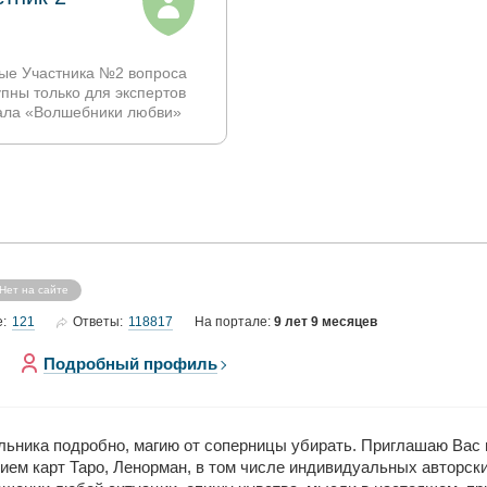
ые Участника №2 вопроса
упны только для экспертов
ала «Волшебники любви»
Нет на сайте
121
118817
е:
Ответы:
На портале:
9 лет 9 месяцев
Подробный профиль
льника подробно, магию от соперницы убирать. Приглашаю Вас в
ем карт Таро, Ленорман, в том числе индивидуальных авторских