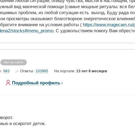
шении любой ситуации, опишу чувства, мысли в настоящем, пр
ужный вид магической помощи (самые мощные ритуалы: вся бела
зрешимых проблем, из любой ситуации есть выход. Буду рада п
ои просмотры оказывают благотворное энергетическое влияние
обратите внимание на условия работы (
https://www.magecam.ru/p
/elena2/stocks#menu_promo
. С удовольствием помогу Вам обрести
Нет на сайте
983
103985
е:
Ответы:
На портале:
13 лет 8 месяцев
Подробный профиль
ворот.
мью и осиротит деток.