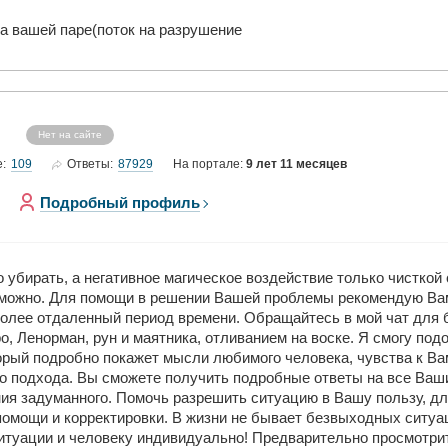
на вашей паре(поток на разрушение
Нет на сайте
109
87929
е:
Ответы:
На портале:
9 лет 11 месяцев
Подробный профиль
убирать, а негативное магическое воздействие только чисткой 
ь можно. Для помощи в решении Вашей проблемы рекомендую Ва
более отдаленный период времени. Обращайтесь в мой чат для
о, Ленорман, рун и маятника, отливанием на воске. Я смогу по
ый подробно покажет мысли любимого человека, чувства к Вам
го подхода. Вы сможете получить подробные ответы на все Ваш
ия задуманного. Помочь разрешить ситуацию в Вашу пользу, дл
омощи и корректировки. В жизни не бывает безвыходных ситуа
итуации и человеку индивидуально! Предварительно просмотрит