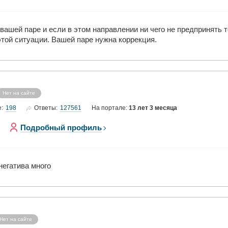
вашей паре и если в этом направлении ни чего не предпринять т
этой ситуации. Вашей паре нужна коррекция.
Нет на сайте
198
127561
е:
Ответы:
На портале:
13 лет 3 месяца
Подробный профиль
негатива много
Нет на сайте