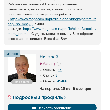
Работаю на результат! Перед обращением
ознакомьтесь, пожалуйста, с моим профилем,
обратите внимание на условия работы
(
https://www.magecam.ru/profile/elena2/blog/algoritm_ra
boty_so_mnoy )
, акции
и скидки:
https://www.magecam.ru/profile/elena2/stocks#
menu_promo
. С удовольствием помогу Вам обрести
своё счастье, пишите. Всех благ Вам!
Магистр
Николай
Магистр
45
Отзывы:
3
Статьи
45466
Ответы:
Нет на сайте
На портале:
10 лет 5 месяцев
Подробный профиль
Написать сообщение