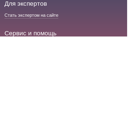
Для экспертов
Стать экспертом на сайте
Сервис и помощь
Справка по сайту
Техническая поддержка
Портал любовной магии
© 2008-2026 «Волшебники любви»
Портал любовной магии.
Все права защищены.