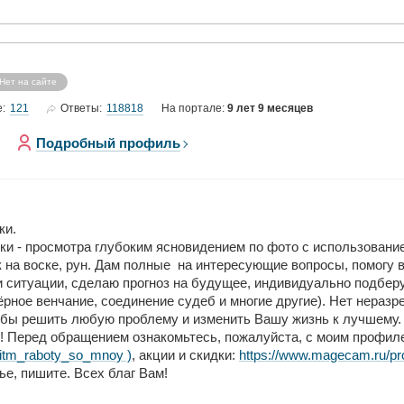
Нет на сайте
121
118818
е:
Ответы:
На портале:
9 лет 9 месяцев
Подробный профиль
ки.
и - просмотра глубоким ясновидением по фото с использование
 на воске, рун. Дам полные на интересующие вопросы, помогу 
и ситуации, сделаю прогноз на будущее, индивидуально подбер
ёрное венчание, соединение судеб и многие другие). Нет нера
тобы решить любую проблему и изменить Вашу жизнь к лучшему
т! Перед обращением ознакомьтесь, пожалуйста, с моим профил
oritm_raboty_so_mnoy )
, акции и скидки:
https://www.magecam.ru/pr
е, пишите. Всех благ Вам!