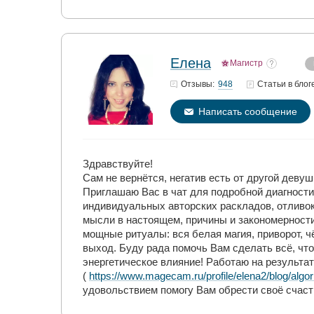
Елена
Магистр
948
Отзывы:
Статьи
в блог
Написать сообщение
Здравствуйте!
Сам не вернётся, негатив есть от другой девуш
Приглашаю Вас в чат для подробной диагностик
индивидуальных авторских раскладов, отливок
мысли в настоящем, причины и закономерност
мощные ритуалы: вся белая магия, приворот, ч
выход. Буду рада помочь Вам сделать всё, ч
энергетическое влияние! Работаю на результа
(
https://www.magecam.ru/profile/elena2/blog/alg
удовольствием помогу Вам обрести своё счасть