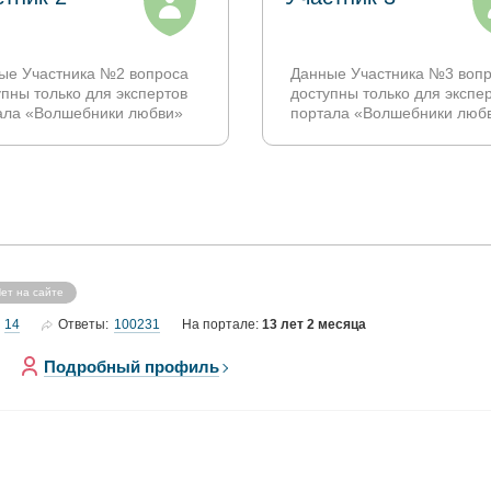
ые Участника №2 вопроса
Данные Участника №3 воп
упны только для экспертов
доступны только для экспе
ала «Волшебники любви»
портала «Волшебники люб
ет на сайте
14
100231
Ответы:
На портале:
13 лет 2 месяца
Подробный профиль