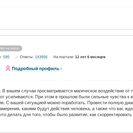
Нет на сайте
595
143956
е:
Ответы:
На портале:
12 лет 6 месяцев
Подробный профиль
. В вашем случаи просматривается магическое воздействие от л
орот усиливаются. При этом в прошлом были сильные чувства к в
сия. С вашей ситуацией можно поработать. Провести полную диаг
амерения, какими будут действия человека, а также что вас жде
что делать для того, чтобы было развитие, как скорректироват