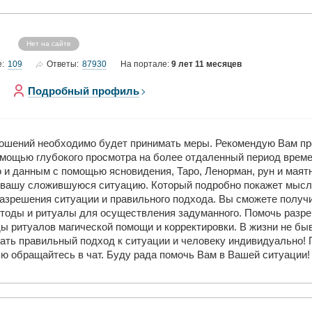
Нет на сайте
109
87930
е:
Ответы:
На портале:
9 лет 11 месяцев
Подробный профиль
ношений необходимо будет принимать меры. Рекомендую Вам пр
омощью глубокого просмотра на более отдаленный период време
 и данным с помощью ясновидения, Таро, Ленорман, рун и маятн
 вашу сложившуюся ситуацию. Который подробно покажет мысли
разрешения ситуации и правильного подхода. Вы сможете получ
тоды и ритуалы для осуществления задуманного. Помочь разре
ы ритуалов магической помощи и корректировки. В жизни не бы
нать правильный подход к ситуации и человеку индивидуально!
ью обращайтесь в чат. Буду рада помочь Вам в Вашей ситуации!