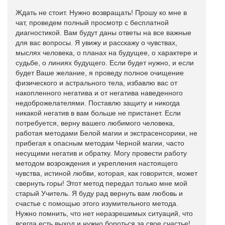
Ждать не стоит. Нужно возвращать! Прошу ко мне в
чат, проведем полный просмотр с бесплатной
диагностикой. Вам будут даны ответы на все важные
для вас вопросы. Я увижу и расскажу о чувствах,
мыслях человека, о планах на будущее, о характере и
судьбе, о линиях будущего. Если будет нужно, и если
будет Ваше желание, я проведу полное очищение
физического и астрального тела, избавлю вас от
накопленного негатива и от негатива наведенного
недоброжелателями. Поставлю защиту и никогда
никакой негатив в вам больше не пристанет. Если
потребуется, верну вашего любимого человека,
работая методами Белой магии и экстрасенсорики, не
прибегая к опасным методам Черной магии, часто
несущими негатив и обратку. Могу провести работу
методом возрождения и укрепления настоящего
чувства, истиной любви, которая, как говорится, может
свернуть горы! Этот метод передал только мне мой
старый Учитель. Я буду рад вернуть вам любовь и
счастье с помощью этого изумительного метода.
Нужно помнить, что нет неразрешимых ситуаций, что
всегда есть выход и нужно бороться за свое счастье!