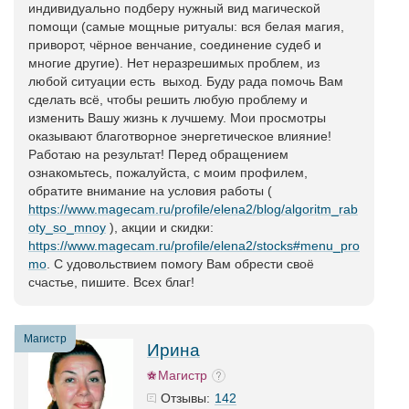
индивидуально подберу нужный вид магической
помощи (самые мощные ритуалы: вся белая магия,
приворот, чёрное венчание, соединение судеб и
многие другие). Нет неразрешимых проблем, из
любой ситуации есть выход. Буду рада помочь Вам
сделать всё, чтобы решить любую проблему и
изменить Вашу жизнь к лучшему. Мои просмотры
оказывают благотворное энергетическое влияние!
Работаю на результат! Перед обращением
ознакомьтесь, пожалуйста, с моим профилем,
обратите внимание на условия работы (
https://www.magecam.ru/profile/elena2/blog/algoritm_rab
oty_so_mnoy
), акции и скидки:
https://www.magecam.ru/profile/elena2/stocks#menu_pro
mo
. С удовольствием помогу Вам обрести своё
счастье, пишите. Всех благ!
Магистр
Ирина
Магистр
142
Отзывы: