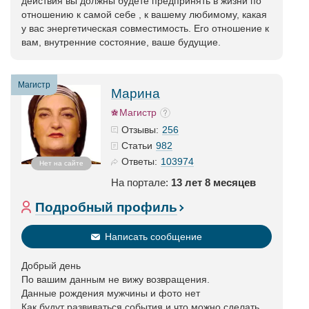
действия вы должны будете предпринять в жизни по
отношению к самой себе , к вашему любимому, какая
у вас энергетическая совместимость. Его отношение к
вам, внутренние состояние, ваше будущие.
Магистр
Марина
Магистр
256
Отзывы:
982
Статьи
103974
Ответы:
Нет на сайте
На портале:
13 лет 8 месяцев
Подробный профиль
Написать сообщение
Добрый день
По вашим данным не вижу возвращения.
Данные рождения мужчины и фото нет
Как будут развиваться события и что можно сделать