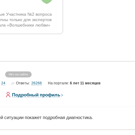
ые Участника №2 вопроса
упны только для экспертов
ала «Волшебники любви»
Нет на сайте
24
26266
Ответы:
На портале:
6 лет 11 месяцев
Подробный профиль
ей ситуации покажет подробная диагностика.