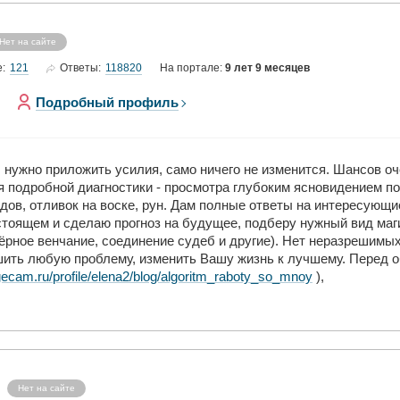
Нет на сайте
121
118820
е:
Ответы:
На портале:
9 лет 9 месяцев
Подробный профиль
 нужно приложить усилия, само ничего не изменится. Шансов оч
я подробной диагностики - просмотра глубоким ясновидением по
дов, отливок на воске, рун. Дам полные ответы на интересующи
астоящем и сделаю прогноз на будущее, подберу нужный вид ма
ёрное венчание, соединение судеб и другие). Нет неразрешимы
шить любую проблему, изменить Вашу жизнь к лучшему. Перед 
ecam.ru/profile/elena2/blog/algoritm_raboty_so_mnoy
),
Нет на сайте