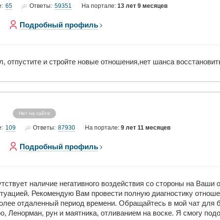
65
59351
е:
Ответы:
На портале:
13 лет 9 месяцев
Подробный профиль
л, отпустите и стройте новые отношения,нет шанса восстановит
Нет на сайте
109
87930
е:
Ответы:
На портале:
9 лет 11 месяцев
Подробный профиль
утствует наличие негативного воздействия со стороны на Ваши 
туацией. Рекомендую Вам провести полную диагностику отноше
более отдаленный период времени. Обращайтесь в мой чат для 
о, Ленорман, рун и маятника, отливанием на воске. Я смогу по