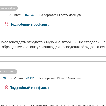
Нет на сайте
0
167347
е:
Ответы:
На портале:
13 лет 5 месяцев
Подробный профиль
но освобождать от чувств к мужчине, чтобы Вы не страдали. Ес
- обращайтесь на консультацию для проведения обрядов на ост
Нет на сайте
95
46822
е:
Ответы:
На портале:
12 лет 10 месяцев
Подробный профиль
ши чувства сильнее чем его, он говорит, что причина в том, что 