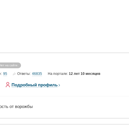
Нет на сайте
95
46835
е:
Ответы:
На портале:
12 лет 10 месяцев
Подробный профиль
мость от ворожбы