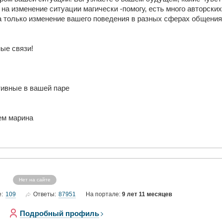
а изменение ситуации магически -помогу, есть много авторских
 –а только изменение вашего поведения в разных сферах общени
ые связи!
ивные в вашей паре
ем марина
Нет на сайте
109
87951
е:
Ответы:
На портале:
9 лет 11 месяцев
Подробный профиль