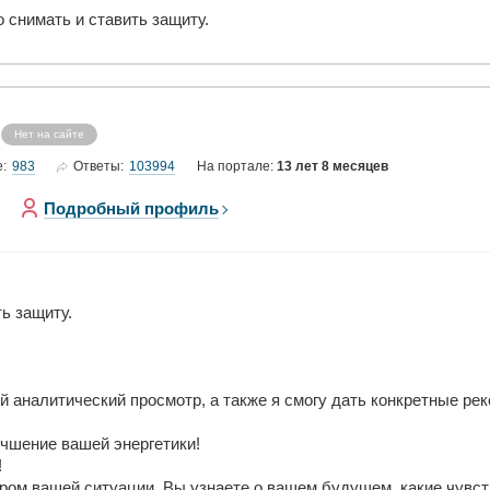
о снимать и ставить защиту.
Нет на сайте
983
103994
е:
Ответы:
На портале:
13 лет 8 месяцев
Подробный профиль
ь защиту.
 аналитический просмотр, а также я смогу дать конкретные ре
учшение вашей энергетики!
!
ом вашей ситуации. Вы узнаете о вашем будущем, какие чувств