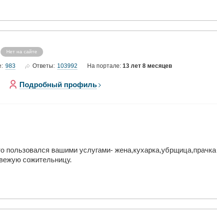
Нет на сайте
983
103992
е:
Ответы:
На портале:
13 лет 8 месяцев
Подробный профиль
 пользовался вашими услугами- жена,кухарка,убрщица,прачка 
свежую сожительницу.