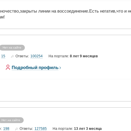
ночество,закрыты линии на воссоединение.Есть негатив,что и 
ам!
Нет на сайте
15
100254
Ответы:
На портале:
8 лет 9 месяцев
Подробный профиль
Нет на сайте
198
127585
е:
Ответы:
На портале:
13 лет 3 месяца