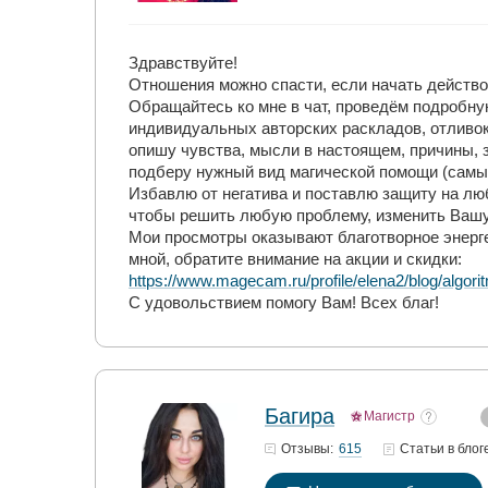
Здравствуйте!
Отношения можно спасти, если начать действо
Обращайтесь ко мне в чат, проведём подробную
индивидуальных авторских раскладов, отливок
опишу чувства, мысли в настоящем, причины, 
подберу нужный вид магической помощи (самые
Избавлю от негатива и поставлю защиту на лю
чтобы решить любую проблему, изменить Вашу
Мои просмотры оказывают благотворное энерг
мной, обратите внимание на акции и скидки:
https://www.magecam.ru/profile/elena2/blog/algo
С удовольствием помогу Вам! Всех благ!
Багира
Магистр
615
Отзывы:
Статьи
в блог