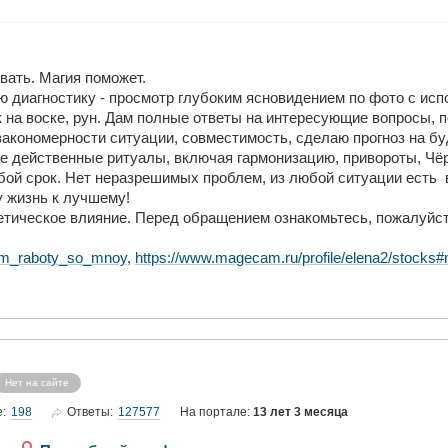
вать. Магия поможет.
 диагностику - просмотр глубоким ясновидением по фото с исп
 на воске, рун. Дам полные ответы на интересующие вопросы, 
закономерности ситуации, совместимость, сделаю прогноз на б
 действенные ритуалы, включая гармонизацию, привороты, Чёрн
бой срок. Нет неразрешимых проблем, из любой ситуации есть 
 жизнь к лучшему!
етическое влияние. Перед обращением ознакомьтесь, пожалуйст
ritm_raboty_so_mnoy
,
https://www.magecam.ru/profile/elena2/stock
Нет на сайте
198
127577
е:
Ответы:
На портале:
13 лет 3 месяца