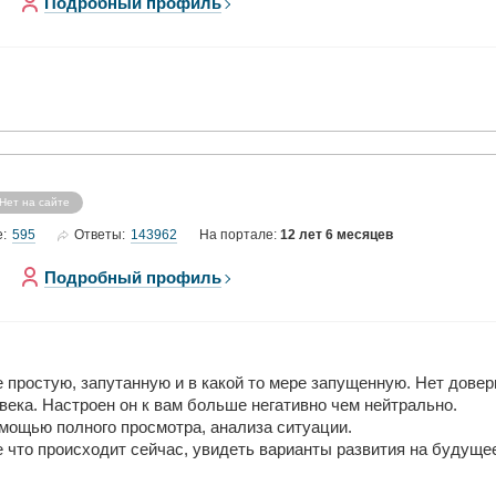
Подробный профиль
Нет на сайте
595
143962
е:
Ответы:
На портале:
12 лет 6 месяцев
Подробный профиль
простую, запутанную и в какой то мере запущенную. Нет доверия
ека. Настроен он к вам больше негативно чем нейтрально.
омощью полного просмотра, анализа ситуации.
 что происходит сейчас, увидеть варианты развития на будуще