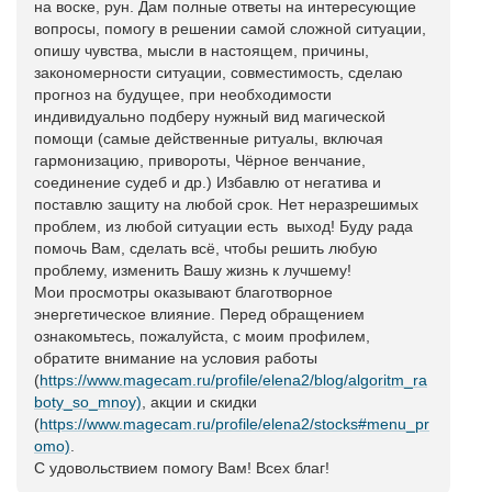
на воске, рун. Дам полные ответы на интересующие
вопросы, помогу в решении самой сложной ситуации,
опишу чувства, мысли в настоящем, причины,
закономерности ситуации, совместимость, сделаю
прогноз на будущее, при необходимости
индивидуально подберу нужный вид магической
помощи (самые действенные ритуалы, включая
гармонизацию, привороты, Чёрное венчание,
соединение судеб и др.) Избавлю от негатива и
поставлю защиту на любой срок. Нет неразрешимых
проблем, из любой ситуации есть выход! Буду рада
помочь Вам, сделать всё, чтобы решить любую
проблему, изменить Вашу жизнь к лучшему!
Мои просмотры оказывают благотворное
энергетическое влияние. Перед обращением
ознакомьтесь, пожалуйста, с моим профилем,
обратите внимание на условия работы
(
https://www.magecam.ru/profile/elena2/blog/algoritm_ra
boty_so_mnoy)
, акции и скидки
(
https://www.magecam.ru/profile/elena2/stocks#menu_pr
omo)
.
С удовольствием помогу Вам! Всех благ!