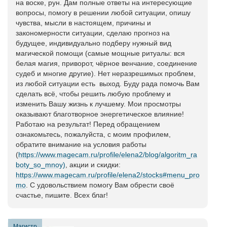
на воске, рун. Дам полные ответы на интересующие
вопросы, помогу в решении любой ситуации, опишу
чувства, мысли в настоящем, причины и
закономерности ситуации, сделаю прогноз на
будущее, индивидуально подберу нужный вид
магической помощи (самые мощные ритуалы: вся
белая магия, приворот, чёрное венчание, соединение
судеб и многие другие). Нет неразрешимых проблем,
из любой ситуации есть выход. Буду рада помочь Вам
сделать всё, чтобы решить любую проблему и
изменить Вашу жизнь к лучшему. Мои просмотры
оказывают благотворное энергетическое влияние!
Работаю на результат! Перед обращением
ознакомьтесь, пожалуйста, с моим профилем,
обратите внимание на условия работы
(
https://www.magecam.ru/profile/elena2/blog/algoritm_ra
boty_so_mnoy)
, акции и скидки:
https://www.magecam.ru/profile/elena2/stocks#menu_pro
mo
. С удовольствием помогу Вам обрести своё
счастье, пишите. Всех благ!
Магистр