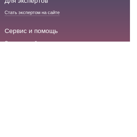
Для экспертов
Стать экспертом на сайте
Сервис и помощь
Справка по сайту
Техническая поддержка
Портал любовной магии
© 2008-2026 «Волшебники любви»
Портал любовной магии.
Все права защищены.