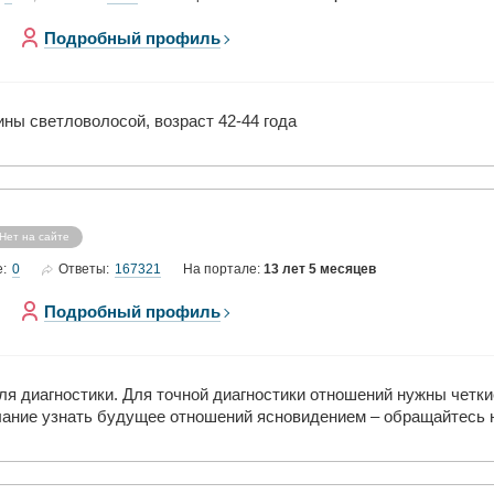
Подробный профиль
ны светловолосой, возраст 42-44 года
Нет на сайте
0
167321
е:
Ответы:
На портале:
13 лет 5 месяцев
Подробный профиль
я диагностики. Для точной диагностики отношений нужны четки
елание узнать будущее отношений ясновидением – обращайтесь н