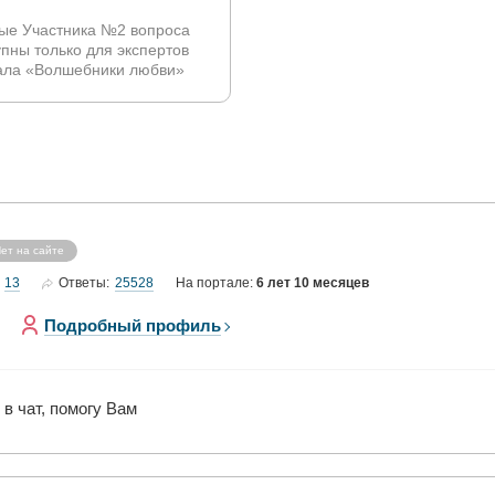
ые Участника №2 вопроса
упны только для экспертов
ала «Волшебники любви»
ет на сайте
13
25528
Ответы:
На портале:
6 лет 10 месяцев
Подробный профиль
в чат, помогу Вам