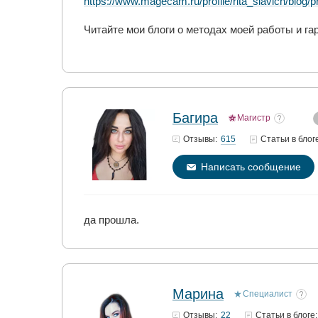
https://www.magecam.ru/profile/rita_slavich/blo
Читайте мои блоги о методах моей работы и га
Багира
Магистр
615
Отзывы:
Статьи
в блог
Написать сообщение
да прошла.
Марина
Специалист
22
Отзывы:
Статьи
в блоге: