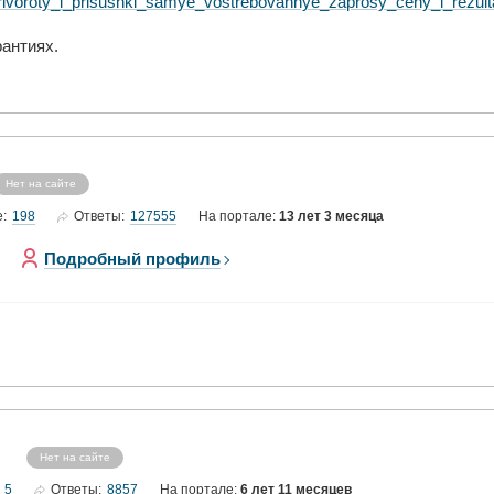
g/privoroty_i_prisushki_samye_vostrebovannye_zaprosy_ceny_i_rezu
рантиях.
Нет на сайте
198
127555
е:
Ответы:
На портале:
13 лет 3 месяца
Подробный профиль
Нет на сайте
5
8857
Ответы:
На портале:
6 лет 11 месяцев