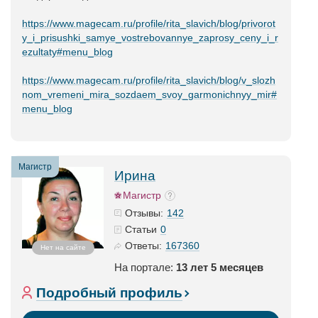
https://www.magecam.ru/profile/rita_slavich/blog/privorot
y_i_prisushki_samye_vostrebovannye_zaprosy_ceny_i_r
ezultaty#menu_blog
https://www.magecam.ru/profile/rita_slavich/blog/v_slozh
nom_vremeni_mira_sozdaem_svoy_garmonichnyy_mir#
menu_blog
Магистр
Ирина
Магистр
142
Отзывы:
0
Статьи
167360
Ответы:
Нет на сайте
На портале:
13 лет 5 месяцев
Подробный профиль