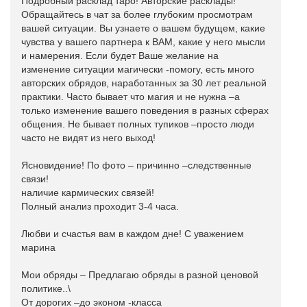
Подробный расклад таро! Авторские расклады!
Обращайтесь в чат за более глубоким просмотрам
вашей ситуации. Вы узнаете о вашем будущем, какие
чувства у вашего партнера к ВАМ, какие у него мысли
и намерения. Если будет Ваше желание на
изменение ситуации магически -помогу, есть много
авторских обрядов, наработанных за 30 лет реальной
практики. Часто бывает что магия и не нужна –а
только изменение вашего поведения в разных сферах
общения. Не бывает полных тупиков –просто люди
часто не видят из него выход!
Ясновидение! По фото – причинно –следственные
связи!
наличие кармических связей!
Полный анализ проходит 3-4 часа.
Любви и счастья вам в каждом дне! С уважением
марина
Мои обряды – Предлагаю обряды в разной ценовой
политике..\
От дорогих –до эконом -класса