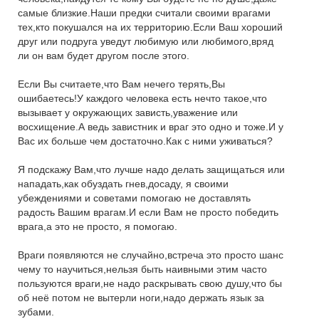
самые близкие.Наши предки считали своими врагами
тех,кто покушался на их территорию.Если Ваш хороший
друг или подруга уведут любимую или любимого,вряд
ли он вам будет другом после этого.
Если Вы считаете,что Вам нечего терять,Вы
ошибаетесь!У каждого человека есть нечто такое,что
вызывает у окружающих зависть,уважение или
восхищение.А ведь завистник и враг это одно и тоже.И у
Вас их больше чем достаточно.Как с ними уживаться?
Я подскажу Вам,что лучше надо делать защищаться или
нападать,как обуздать гнев,досаду, я своими
убеждениями и советами помогаю не доставлять
радость Вашим врагам.И если Вам не просто победить
врага,а это не просто, я помогаю.
Враги появляются не случайно,встреча это просто шанс
чему то научиться,нельзя быть наивными этим часто
пользуются враги,не надо раскрывать свою душу,что бы
об неё потом не вытерли ноги,надо держать язык за
зубами.