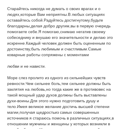
Старайтесь никогда не думать о своих врагах и о
людях,которые Вам неприятны.В любых ситуациях
оставайтесь собой.Радуйтесь достигнутому,будьте
благодарны,делая добро другим,вы в первую очередь
помогаете себе.Я помогаю,снимаю негатив своему
собеседнику и внушаю его значительности и делаю это
искренне.Каждый человек должен быть оцененным по
достоинству,быть любимым и счастливым.Самые
коварные работы сопряжены с моментами
любви и не нависти.
Море слез пролито из одного из сильнейших чувств
ревности.Чем сильнее боль,тем сильнее должны быть
заклятия на любовь,но тогда какие же в противовес на
такой мощный удар духов должны быть выставлены
духи-воины.Для этого нужно подготовить душу и
тело.Имея великое желание достичь высшей степени
магии,получая щедростьиз самых совершенных
источников я стараюсь помочь в различных ситуациях,в
отношении мужчины и женщины у которых возникли в