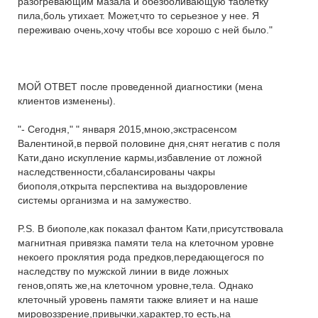
разогревающим мазала и обезболивающую таблетку
пила,боль утихает. Может,что то серьезное у нее. Я
переживаю очень,хочу чтобы все хорошо с ней было."
МОЙ ОТВЕТ после проведенной диагностики (мена
клиентов изменены).
"- Сегодня," " января 2015,мною,экстрасенсом
Валентиной,в первой половине дня,снят негатив с поля
Кати,дано искупление кармы,избавление от ложной
наследственности,сбалансированы чакры
биополя,открыта перспектива на выздоровление
системы организма и на замужество.
P.S. В биополе,как показал фантом Кати,присутствовала
магнитная привязка памяти тела на клеточном уровне
некоего проклятия рода предков,передающегося по
наследству по мужской линии в виде ложных
генов,опять же,на клеточном уровне,тела. Однако
клеточный уровень памяти также влияет и на наше
мировоззрение,привычки,характер,то есть,на