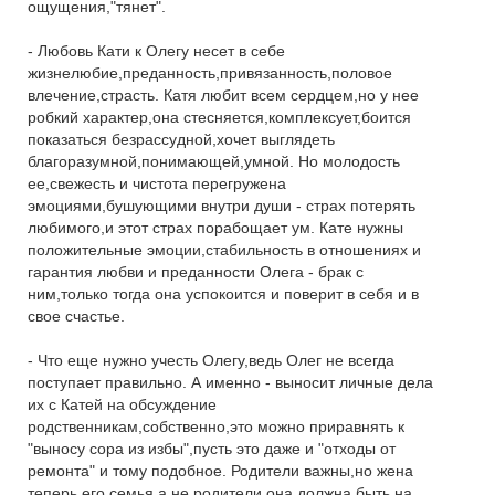
ощущения,"тянет".
- Любовь Кати к Олегу несет в себе
жизнелюбие,преданность,привязанность,половое
влечение,страсть. Катя любит всем сердцем,но у нее
робкий характер,она стесняется,комплексует,боится
показаться безрассудной,хочет выглядеть
благоразумной,понимающей,умной. Но молодость
ее,свежесть и чистота перегружена
эмоциями,бушующими внутри души - страх потерять
любимого,и этот страх порабощает ум. Кате нужны
положительные эмоции,стабильность в отношениях и
гарантия любви и преданности Олега - брак с
ним,только тогда она успокоится и поверит в себя и в
свое счастье.
- Что еще нужно учесть Олегу,ведь Олег не всегда
поступает правильно. А именно - выносит личные дела
их с Катей на обсуждение
родственникам,собственно,это можно приравнять к
"выносу сора из избы",пусть это даже и "отходы от
ремонта" и тому подобное. Родители важны,но жена
теперь его семья,а не родители,она должна быть на