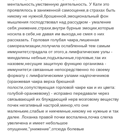
ментальность,умственную деятельность. У Кати это
проявлялось в заниженной самооценке,в страхах быть
никому не нужной,брошенной,эмоциональный фон
мышления господствовал над рассудком - умаление
себя,унижение,страхи,внутри бурные эмоции,которые
носила в себе,не давая им выхода,не смея о них
рассказать. Горловая голубая чакра,лишенная
самореализации,получила ослабленный тем самым
иммунитет,страдала от этого,а лимфатические узлы -
миндалины небные,подъязычные,горловые,так их
назовем,несущие защитную функцию организма -
иммунитет,и связанные непосредственно по своему
формату с лимфатическими узлами надпочечников
(оранжевая чакра верха брюшной
полости,сопутствующая горловой чакре как и их цвета:
голубой-оранжевому) - исправно передавали через
связывающий их блуждающий нерв мозговому веществу
почек негативный настрой,минор,что они
маленькие,слабые и никчемные,никому не нужные и так
далее. Лоханка правой почки воспалена,почка слегка
увеличена и имеет небольшое
опущение,"унижение",отсюда болевые