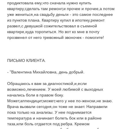
продиктовала ему,что сначала нужно купить
квартиру,сделать там ремонт,и прочее и прочее,а потом
уже жениться,на свадьбу деньги - это самое последнее
из пунктов плана. Квартиру купил в ипотеку,ремонт
развел,с девушкой сожительствовал в съемной
квартире,куда торопиться. Но вот ко мне в почту
прозвенел от него тревожный звоночек - помогите!
ПИСЬМО КЛИЕНТА.
- "Валентина Михайловна, день добрый.
Обращаюсь к вам за диагностикой,и,если
возможно,лечением. У моей любимой с выходных
начались боли в правом боку.
Может,аппендицит,может,чего у нее по-женски,не знаю.
Врача вызвали сегодня,он тоже не знает. Направили
пока только на анализы. У нее поднимается
температура и начинает болеть бок или в районе
таза,или боль отдается под ребра. Кремом