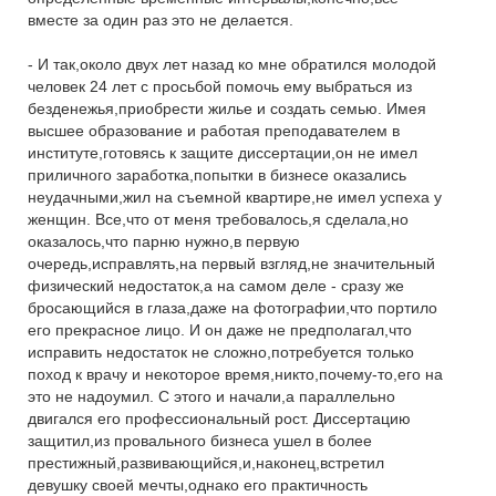
вместе за один раз это не делается.
- И так,около двух лет назад ко мне обратился молодой
человек 24 лет с просьбой помочь ему выбраться из
безденежья,приобрести жилье и создать семью. Имея
высшее образование и работая преподавателем в
институте,готовясь к защите диссертации,он не имел
приличного заработка,попытки в бизнесе оказались
неудачными,жил на съемной квартире,не имел успеха у
женщин. Все,что от меня требовалось,я сделала,но
оказалось,что парню нужно,в первую
очередь,исправлять,на первый взгляд,не значительный
физический недостаток,а на самом деле - сразу же
бросающийся в глаза,даже на фотографии,что портило
его прекрасное лицо. И он даже не предполагал,что
исправить недостаток не сложно,потребуется только
поход к врачу и некоторое время,никто,почему-то,его на
это не надоумил. С этого и начали,а параллельно
двигался его профессиональный рост. Диссертацию
защитил,из провального бизнеса ушел в более
престижный,развивающийся,и,наконец,встретил
девушку своей мечты,однако его практичность