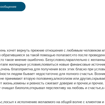
сообщение
очень хочет вернуть прежние отношения с любимым человеком и
ли обратившиеся за такой помощью полагают,что после проведе
,то такое мнение ошибочно. Безусловно,параллельно с желанны
тапе жилищные условия,появиться новые финансовые источник
,очень благоприятна для получения всех этих благ,но при услов
бности людям бывает недостаточно для полного счастья. Возн
ки не принимают вторую половинку,алкоголизм или другая,скрыв
т жизнь,измены и ревность сжигают доверие и прочее,и прочее.
г очищал биополя,открывал перспективу на любовь и счастье,а
ьс,посыл к исполнению желаемого на общей волне с клиентом 