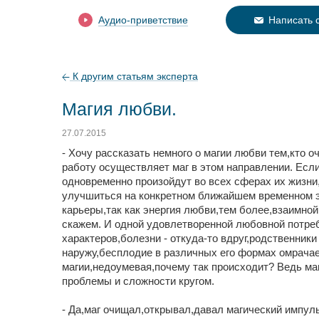
Аудио-приветствие
Написать 
К другим статьям эксперта
Магия любви.
27.07.2015
- Хочу рассказать немного о магии любви тем,кто 
работу осуществляет маг в этом направлении. Ес
одновременно произойдут во всех сферах их жизни
улучшиться на конкретном ближайшем временном э
карьеры,так как энергия любви,тем более,взаимной
скажем. И одной удовлетворенной любовной потре
характеров,болезни - откуда-то вдруг,родственни
наружу,бесплодие в различных его формах омрачае
магии,недоумевая,почему так происходит? Ведь ма
проблемы и сложности кругом.
- Да,маг очищал,открывал,давал магический импул