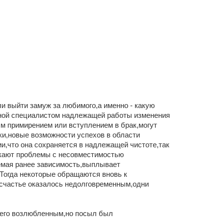
ли выйти замуж за любимого,а именно - какую
нной специалистом надлежащей работы изменения
м примирением или вступлением в брак,могут
и,новые возможности успехов в области
ии,что она сохраняется в надлежащей чистоте,так
икают проблемы с несовместимостью
аемая ранее зависимость,выплывает
 Тогда некоторые обращаются вновь к
 счастье оказалось недолговременным,одни
и его возлюбленным,но посыл был