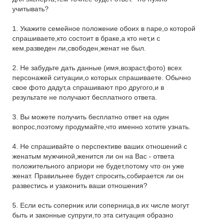
учитывать?
1. Укажите семейное положение обоих в паре,о которой
спрашиваете,кто состоит в браке,а кто нет,и с
кем,разведен ли,свободен,женат не был.
2. Не забудьте дать данные (имя,возраст,фото) всех
персонажей ситуации,о которых спрашиваете. Обычно
свое фото дадут,а спрашивают про другого,и в
результате не получают бесплатного ответа.
3. Вы можете получить бесплатно ответ на один
вопрос,поэтому продумайте,что именно хотите узнать.
4. Не спрашивайте о перспективе ваших отношений с
женатым мужчиной,женится ли он на Вас - ответа
положительного априори не будет,потому что он уже
женат. Правильнее будет спросить,собирается ли он
развестись и узаконить ваши отношения?
5. Если есть соперник или соперница,в их числе могут
быть и законные супруги,то эта ситуация образно