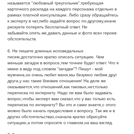
называется "любовный треугольник",требующая
карточного расклада на каждого персонажа отдельно в
рамках платной консультации. Либо сразу обращайтесь
к эксперту в чат,либо задайте вопрос по-другому,иначе
рискуете потерять бесплатный ответ. Не
забывайте,опять же,давать данные и фото всех героев
обстоятельств.
6. Не пишите длинных исповедальных
писем,достаточно кратко описать ситуацию. Чем
меньше загадок в вопросе,тем точнее будет ответ. Что я
имею в виду под словом "загадки"? Пишут - мой
мужчина,он очень любит меня,мы безумно любим друг
друга,у нас такие близкие отношения! На деле же
оказывается,что отношений,как таковых,нет,только
переписка по интернету. Надо ли вам было задавать
вопрос,чтобы эксперт вам сказал,что у вас только есть
переписка по интернету? Вы это и сами знаете,с этого
можно было начать предисловие к вопросу. Так же и в
других обстоятельствах,сначала кратко обрисуйте
ситуацию,а потом спросите о главном,на ваш взгляд.