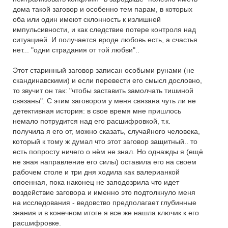
дома такой заговор и особенно тем парам, в которых
оба или один имеют склонность к излишней
импульсивности, и как следствие потере контроля над
ситуацией. И получается вроде любовь есть, а счастья
нет... "одни страдания от той любви"..
Этот старинный заговор записан особыми рунами (не
скандинавскими) и если перевести его смысл дословно,
то звучит он так: "чтобы заставить замолчать тишиной
связаны". С этим заговором у меня связана чуть ли не
детективная история: в свое время мне пришлось
немало потрудится над его расшифровкой, т.к.
получила я его от, можно сказать, случайного человека,
который к тому ж думал что этот заговор защитный.. то
есть попросту ничего о нём не знал. Но однажды я (ещё
не зная направление его силы) оставила его на своем
рабочем столе и три дня ходила как валерианкой
опоенная, пока наконец не заподозрила что идет
воздействие заговора и именно это подтолкнуло меня
на исследования - ведовство предполагает глубинные
знания и в конечном итоге я все же нашла ключик к его
расшифровке.