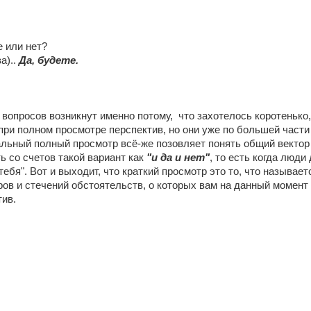
 или нет?
а)..
Да, будете.
их вопросов возникнут именно потому, что захотелось коротенько
при полном просмотре перспектив, но они уже по большей части
альный полный просмотр всё-же позовляет понять общий вектор
ь со счетов такой вариант как
"и да и нет"
, то есть когда люд
тебя". Вот и выходит, что краткий просмотр это то, что называет
ов и стечений обстоятельств, о которых вам на данный момент 
тив.