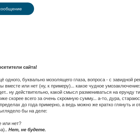
сообщение
осетители сайта!
ё одного, буквально мозолящего глаза, вопроса - с завидной р
 вместе или нет (ну, к примеру)... какое чудное умозаключение
дет.. ну действительно, какой смысл размениваться на ерунду т
ике скорее всего за очень скромную сумму... а-то, дура, стараю
ределах до года примерно, а ведь можно же кратко глянуть и отв
ыглядело бы на деле:
 или нет?
а)..
Нет, не будете.