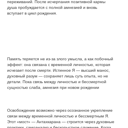
переживаний. После исчерпания позитивной кармы
душа пробуждается с полной амнезией и вновь
вступает в цикл рождения.
Память теряется не из-за злого умысла, а как побочный
эффект: она связана с временной личностью, которая
исчезает после смерти. Истинное Я — высший манос,
духовный разум — сохраняет лишь суть опыта, но не
детали. Пока связь между личностью и бессмертной
сущностью слаба, амнезия при новом рождении
Освобождение возможно через осознанное укрепление
связи между временной личностью и бессмертным Я.
Этот «мост» — Антахкарана — строится через духовные
практики, самоанализ и бескорыстное служение. Когда