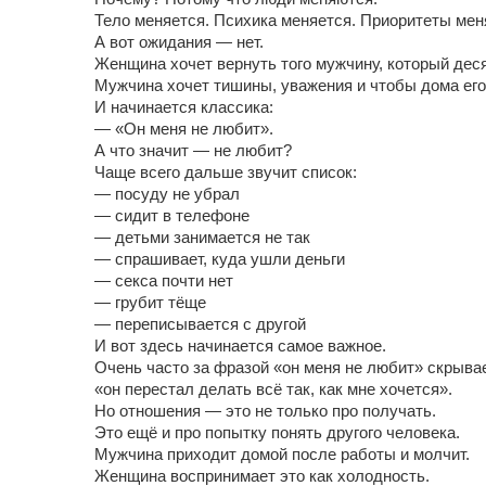
Тело меняется. Психика меняется. Приоритеты мен
А вот ожидания — нет.
Женщина хочет вернуть того мужчину, который дес
Мужчина хочет тишины, уважения и чтобы дома его
И начинается классика:
— «Он меня не любит».
А что значит — не любит?
Чаще всего дальше звучит список:
— посуду не убрал
— сидит в телефоне
— детьми занимается не так
— спрашивает, куда ушли деньги
— секса почти нет
— грубит тёще
— переписывается с другой
И вот здесь начинается самое важное.
Очень часто за фразой «он меня не любит» скрыва
«он перестал делать всё так, как мне хочется».
Но отношения — это не только про получать.
Это ещё и про попытку понять другого человека.
Мужчина приходит домой после работы и молчит.
Женщина воспринимает это как холодность.