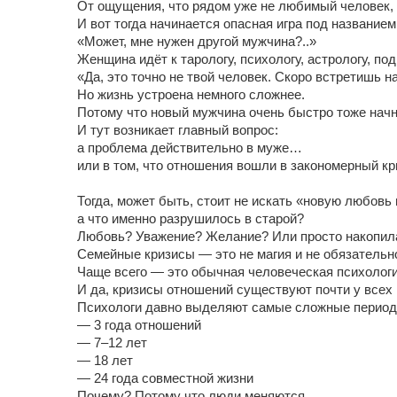
От ощущения, что рядом уже не любимый человек, а
И вот тогда начинается опасная игра под названием
«Может, мне нужен другой мужчина?..»
Женщина идёт к тарологу, психологу, астрологу, по
«Да, это точно не твой человек. Скоро встретишь 
Но жизнь устроена немного сложнее.
Потому что новый мужчина очень быстро тоже начн
И тут возникает главный вопрос:
а проблема действительно в муже…
или в том, что отношения вошли в закономерный кр
Тогда, может быть, стоит не искать «новую любовь 
а что именно разрушилось в старой?
Любовь? Уважение? Желание? Или просто накопила
Семейные кризисы — это не магия и не обязательн
Чаще всего — это обычная человеческая психологи
И да, кризисы отношений существуют почти у всех 
Психологи давно выделяют самые сложные период
— 3 года отношений
— 7–12 лет
— 18 лет
— 24 года совместной жизни
Почему? Потому что люди меняются.