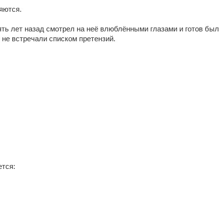
яются.
ять лет назад смотрел на неё влюблёнными глазами и готов был
 не встречали списком претензий.
ется: