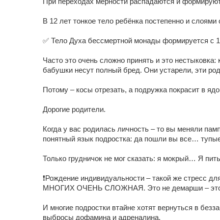
При переходах мерности распадаются и формируютс
В 12 лет тонкое тело ребёнка постепенно и слоями
✅ Тело Духа бессмертной монады формируется с 1
Часто это очень сложно принять и это нестыковка:
бабушки несут полный бред. Они устарели, эти рода
Потому – косы отрезать, а подружка покрасит в ядов
Дорогие родители.
Когда у вас родилась личность – то вы меняли пам
понятный язык подростка: да пошли вы все… тупые
Только грудничок не мог сказать: я мокрый… Я пить
❗Рождение индивидуальности – такой же стресс 
МНОГИХ ОЧЕНЬ СЛОЖНАЯ. Это не демарши – это н
И многие подростки втайне хотят вернуться в беззаб
выбросы дофамина и адреналина.