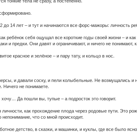
я тонкие тела не сразу, а постепенно.
 сформировано.
2 до 14 лет – и тут и начинаются все форс-мажоры: личность
 как ребёнок себя ощущал все короткие годы своей жизни – и ка
ки и предки. Они давят и ограничивают, и ничего не понимают, к
итое красное и зелёное – и пару тату, и кольцо в нос.
персы, и давали соску, и пели колыбельные. Не возмущались и 
. Ничего не понимаете.
 хочу… Да пошли вы, тупые – а подросток это говорит.
для личности, как прохождение плода через родовые пути. Э
епонимание, что со мной происходит.
отное детство, в сказки, и машинки, и куклы, где все было ясно