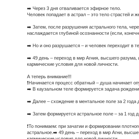
➡️ Через 3 дня отваливается эфирное тело.
Человек попадает в астрал – это тело страстей и ж
➡️ Затем, после разрушения астрального тела, чере
наслаждается глубиной осознанности (если, конечно
➡️ Но и оно разрушается – и человек переходит в т
➡️ 49 день – переход в мир Агния, высшего разума
кармические условия для новой личности.
А теперь внимание!!!
❗️Начинается процесс обратный – душа начинает оп
➡️ В каузальном теле формируется задача рожден
➡️ Далее – схождение в ментальное поле за 2 года 
➡️ Затем формируется астральное поле – за 1 год 
❗️То понимаем: при зачатии и формировании плотно
астральное.➡️ 49 день – переход в мир Агни, высш
кармические условия для новой личности.