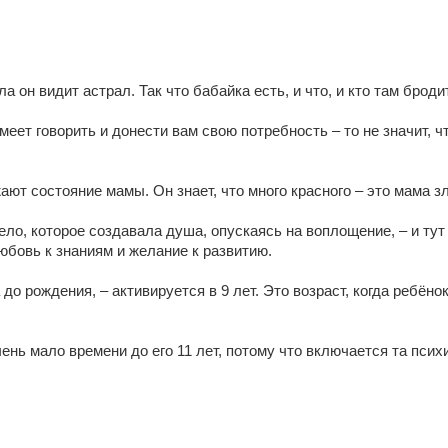
 он видит астрал. Так что бабайка есть, и что, и кто там брод
еет говорить и донести вам свою потребность – то не значит, ч
ают состояние мамы. Он знает, что много красного – это мама з
ло, которое создавала душа, опускаясь на воплощение, – и тут 
юбовь к знаниям и желание к развитию.
 до рождения, – активируется в 9 лет. Это возраст, когда ребён
очень мало времени до его 11 лет, потому что включается та пси