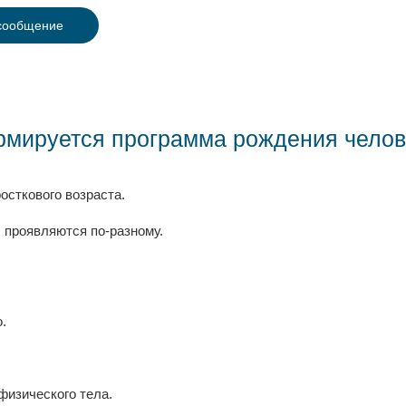
сообщение
ормируется программа рождения чело
осткового возраста.
 проявляются по-разному.
.
физического тела.