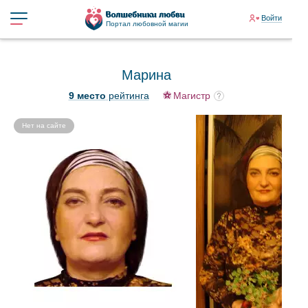
Войти
Портал любовной магии
Марина
9 место
рейтинга
Магистр
Нет на сайте